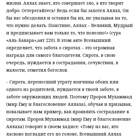
жизни. Аллах знает, кто совершает зло, а кто творит
добро. Остерегайтесь! Ведь если бы захотел Аллах, Он
бы вас обездолил и оставил бы их, не указывая на то,
что нужно делать. Поистине, Аллах – Великий, Мудрый
и предписывает вам только то, что полезно!» (сура
«Аль-Бакара»,аят 220). В этом аяте Всевышний
определяет, что забота о сиротах – это огромная
награда для самого благодетеля. Сирота, в свою
очередь, нуждается в сострадании, сочувствии, в
жалости, отметил богослов.
- Сирота, перенесший утрату кончины обоих или
одного из родителей, нуждается в твоей заботе, в
заботе окружающих людей. Поэтому Пророк Мухаммад
(мир Ему и благословение Аллаха), обучая и призывая,
показывает нам пример, как проявлять сострадание к
сиротам. Пророк Мухаммад (мир Ему и благословение
Аллаха) говорит в своем хадисе: «Тому из вас, кто
ласково погладит его по голове, Всевышний Аллах