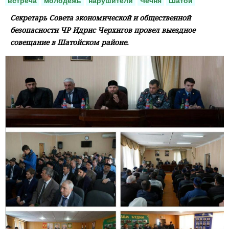
встреча
молодежь
нарушители
Чечня
Шатой
Секретарь Совета экономической и общественной
безопасности ЧР Идрис Черхигов провел выездное
совещание в Шатойском районе.