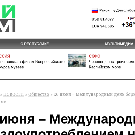
Район
Для слабо
USD 81,4077
EUR 94,0585
О РЕСПУБЛИКЕ
МУЛЬТИМЕДИА
ССИЯ
СКФО
ня вошла в финал Всероссийского
Чеченец спас троих чело
курса музеев
Каспийском море
»
НОВОСТИ
»
Общество
» 26 июня – Международный день бор
ами
 июня – Междунаро
 злоупотреблением 