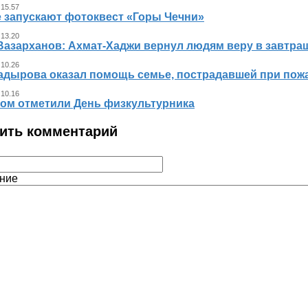
 15.57
е запускают фотоквест «Горы Чечни»
 13.20
Вазарханов: Ахмат-Хаджи вернул людям веру в завтра
 10.26
адырова оказал помощь семье, пострадавшей при пож
 10.16
ном отметили День физкультурника
ить комментарий
ние