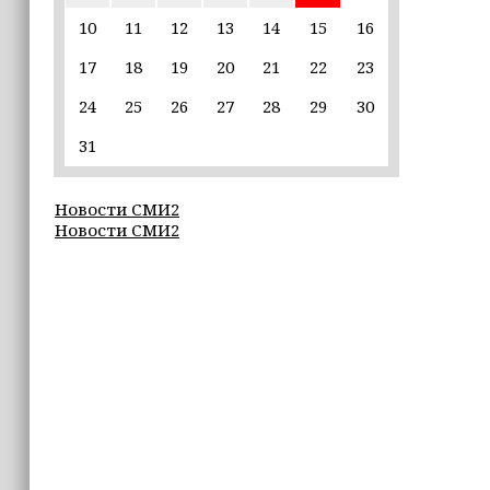
10
11
12
13
14
15
16
22:30
17
18
19
20
21
22
23
Силы ПВО сбили 75 БПЛА над
регионами России за последние
24
25
26
27
28
29
30
сутки
31
20:09
iPhone может исчезнуть с рынка
Новости СМИ2
Новости СМИ2
19:37
9 августа в Грозном пройдет дрифт-
фестиваль
17:30
Эксперт объяснил, почему не стоит
подшучивать над мошенниками