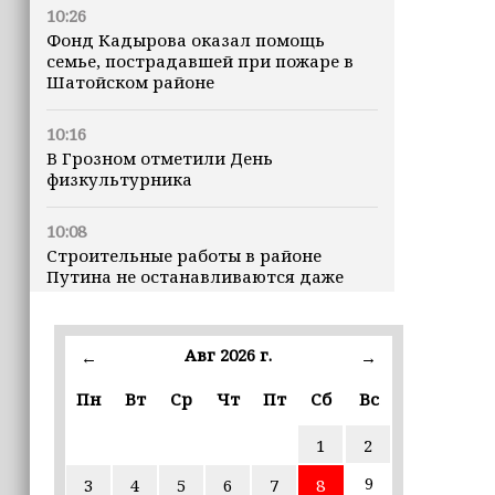
10:26
Фонд Кадырова оказал помощь
семье, пострадавшей при пожаре в
Шатойском районе
10:16
В Грозном отметили День
физкультурника
10:08
Строительные работы в районе
Путина не останавливаются даже
ночью
23:15
Авг 2026 г.
←
→
Доллар превысил 82 рубля впервые с
марта
Пн
Вт
Ср
Чт
Пт
Сб
Вс
1
2
23:06
В пяти школах столицы обновляют
9
3
4
5
6
7
8
инфраструктуру по госпрограмме