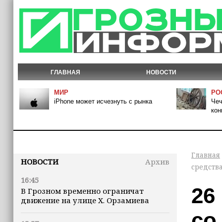
ГЛАВНАЯ
НОВОСТИ
МИР
РО
iPhone может исчезнуть с рынка
Чеч
кон
Главная
НОВОСТИ
Архив
средств
16:45
26
В Грозном временно ограничат
движение на улице Х. Орзамиева
со