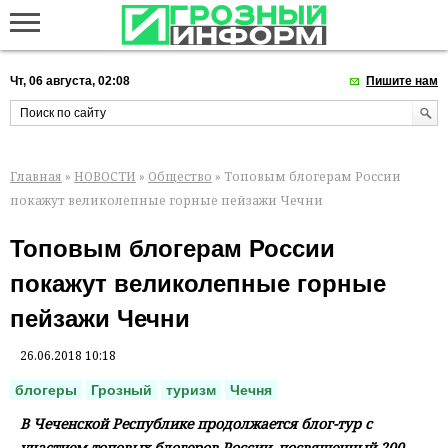
Чт, 06 августа, 02:08
Пишите нам
Главная
»
НОВОСТИ
»
Общество
» Топовым блогерам России
покажут великолепные горные пейзажи Чечни
Топовым блогерам России
покажут великолепные горные
пейзажи Чечни
26.06.2018 10:18
блогеры
Грозный
туризм
Чечня
В Чеченской Республике продолжается блог-тур с
участием топовых блогеров России, посвященный 200-