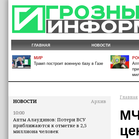
ГЛАВНАЯ
НОВОСТИ
МИР
РО
Трамп построит военную базу в Газе
Апт
при
мил
Главная
НОВОСТИ
Архив
МЧ
10:00
Апты Алаудинов: Потери ВСУ
приближаются к отметке в 2,5
це
миллиона человек