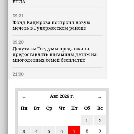
БПЛА
09:21
Фонд Кадырова построил новую
мечеть в Гудермесском районе
09:20
Депутаты Госдумы предложили
предоставлять витамины детям из
многодетных семей бесплатно
21:00
Хас-Магомед Кадыров и Хож-Бауди
Дааев проверили ход капитального
ремонта в школах Грозного
Авг 2026 г.
←
→
19:18
Пн
Вт
Ср
Чт
Пт
Сб
Вс
В Чеченской Республике подвели
итоги совещания по безопасности и
1
2
подготовке к зиме
8
9
3
4
5
6
7