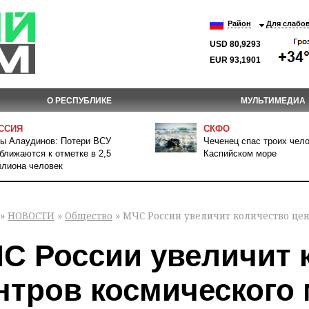
Район
Для слабо
USD 80,9293
EUR 93,1901
О РЕСПУБЛИКЕ
МУЛЬТИМЕДИА
ССИЯ
СКФО
ы Алаудинов: Потери ВСУ
Чеченец спас троих чело
ближаются к отметке в 2,5
Каспийском море
лиона человек
»
НОВОСТИ
»
Общество
» МЧС России увеличит количество це
С России увеличит 
нтров космического