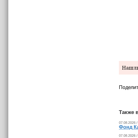
Производители Чечни представят
локальные гастробренды на
юбилейном фестивале «Вкусы
России» в Москве
Нашли
Поделит
Также в
07.08.2026 /
Фонд К
07.08.2026 /