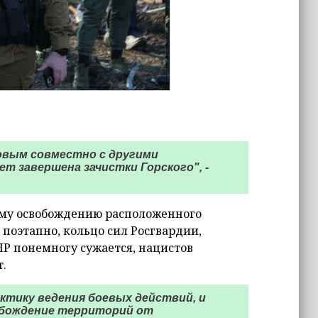
овым совместно с другими
т завершена зачистки Горского", -
ому освобождению расположенного
 поэтапно, кольцо сил Росгвардии,
Р понемногу сужается, нацистов
.
актику ведения боевых действий, и
обождение территорий от