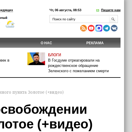
видящих
Чт, 06 августа, 08:53
Пишите нам
О НАС
РЕКЛАМА
БЛОГИ
век в
В Госдуме отреагировали на
рождественское обращение
Зеленского с пожеланием смерти
ного пункта Золотое (+видео)
освобождении
лотое (+видео)