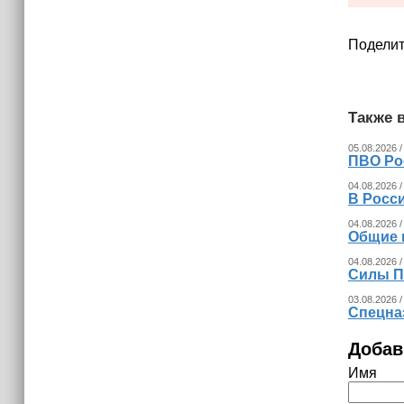
израильских атак
14:25
Поделит
Опрос зафиксировал падение
доверия граждан Украины к
президенту Зеленскому
Также в
05.08.2026 /
ПВО Ро
04.08.2026 /
В Росс
04.08.2026 /
Общие 
04.08.2026 /
Силы П
03.08.2026 /
Спецна
Добав
Имя