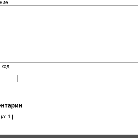
ние
 код
нтарии
ца:
1 |