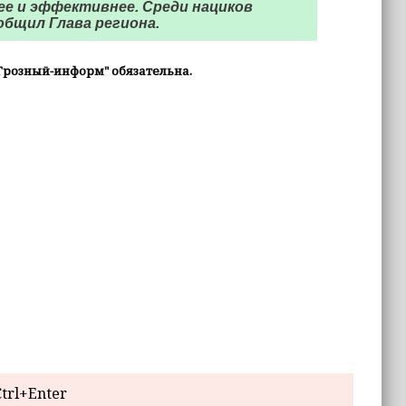
ее и эффективнее. Среди нациков
ообщил Глава региона.
Грозный-информ" обязательна.
trl+Enter