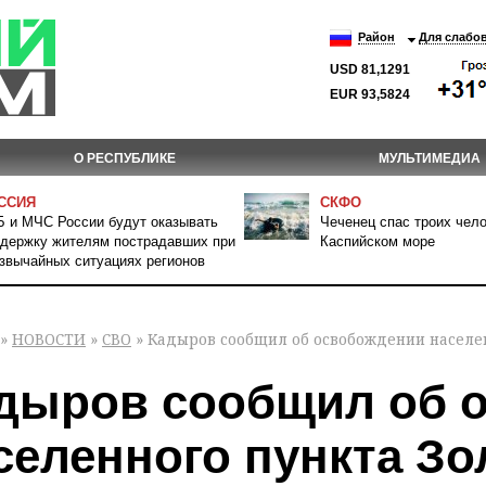
Район
Для слабо
USD 81,1291
EUR 93,5824
О РЕСПУБЛИКЕ
МУЛЬТИМЕДИА
ССИЯ
СКФО
 и МЧС России будут оказывать
Чеченец спас троих чело
держку жителям пострадавших при
Каспийском море
звычайных ситуациях регионов
»
НОВОСТИ
»
СВО
» Кадыров сообщил об освобождении населен
дыров сообщил об 
селенного пункта Зо