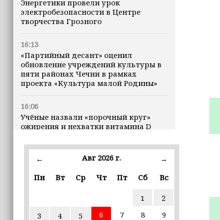
Энергетики провели урок
электробезопасности в Центре
творчества Грозного
16:13
«Партийный десант» оценил
обновление учреждений культуры в
пяти районах Чечни в рамках
проекта «Культура малой Родины»
16:06
Учёные назвали «порочный круг»
ожирения и нехватки витамина D
16:00
Авг 2026 г.
←
→
В Чеченской Республике начинается
история профессионального хоккея
Пн
Вт
Ср
Чт
Пт
Сб
Вс
15:55
1
2
В Чеченской Республики
избирательные комиссии
6
7
8
9
3
4
5