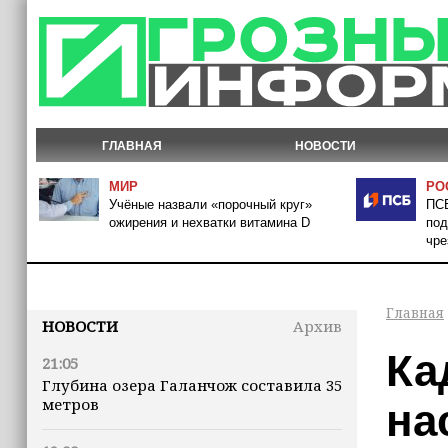
ГЛАВНАЯ
НОВОСТИ
МИР
РО
Учёные назвали «порочный круг»
ПСБ
ожирения и нехватки витамина D
под
чре
Главная
НОВОСТИ
Архив
Ка
21:05
Глубина озера Галанчож составила 35
метров
на