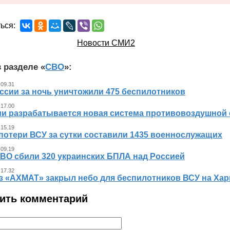
ься:
Новости СМИ2
 разделе «
СВО
»:
 09.31
ссии за ночь уничтожили 475 беспилотников
 17.00
ии разрабатывается новая система противовоздушной
 15.19
потери ВСУ за сутки составили 1435 военнослужащих
 09.19
ВО сбили 320 украинских БПЛА над Россией
 17.32
з «АХМАТ» закрыл небо для беспилотников ВСУ на Хар
ить комментарий