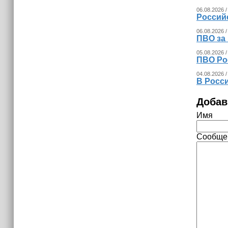
15:06
В Чечне закупили около 190 тысяч
06.08.2026 /
Россий
новых учебников для школ
06.08.2026 /
ПВО за
14:45
05.08.2026 /
Страны Африки активно
ПВО Ро
отказываются от доллара США в
своих расчётах
04.08.2026 /
В Росс
Добав
Имя
Сообще