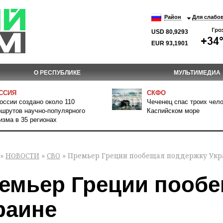
Район
Для слабо
USD 80,9293
EUR 93,1901
О РЕСПУБЛИКЕ
МУЛЬТИМЕДИА
ССИЯ
СКФО
оссии создано около 110
Чеченец спас троих чело
шрутов научно-популярного
Каспийском море
изма в 35 регионах
»
НОВОСТИ
»
СВО
» Премьер Греции пообещал поддержку Укр
емьер Греции пооб
раине