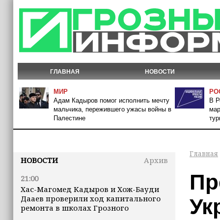
ГЛАВНАЯ
НОВОСТИ
МИР
РО
Адам Кадыров помог исполнить мечту
В Р
мальчика, пережившего ужасы войны в
мар
Палестине
тур
Главная
НОВОСТИ
Архив
Пр
21:00
Хас-Магомед Кадыров и Хож-Бауди
Дааев проверили ход капитального
Ук
ремонта в школах Грозного