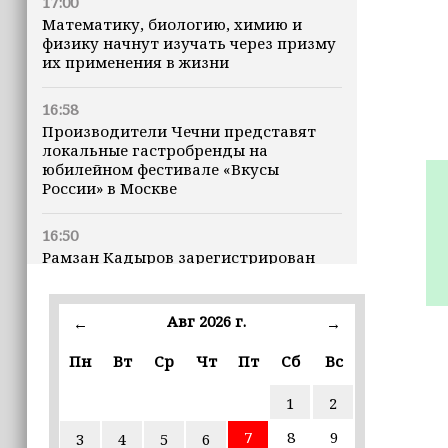
17:00
Математику, биологию, химию и
физику начнут изучать через призму
их применения в жизни
16:58
Производители Чечни представят
локальные гастробренды на
юбилейном фестивале «Вкусы
России» в Москве
16:50
Рамзан Кадыров зарегистрирован
кандидатом на должность Главы ЧР
Авг 2026 г.
16:47
←
→
Почему кошки заранее чувствуют
Пн
Вт
Ср
Чт
Пт
Сб
Вс
землетрясения, рассказала
ветеринар
1
2
16:12
7
8
9
3
4
5
6