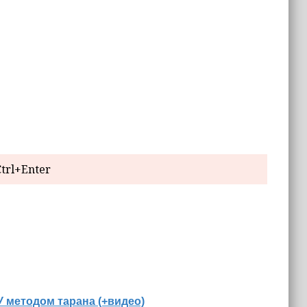
trl+Enter
 методом тарана (+видео)