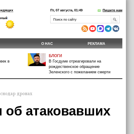
видящих
Пт, 07 августа, 01:49
Пишите нам
О НАС
РЕКЛАМА
БЛОГИ
век в
В Госдуме отреагировали на
рождественское обращение
Зеленского с пожеланием смерти
аснодар дронах
и об атаковавших