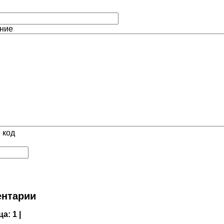
ние
 код
нтарии
ца:
1 |