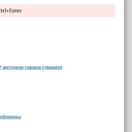
trl+Enter
 методом тарана (+видео)
 обороны