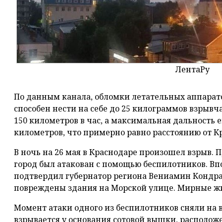
ЛентаРу
По данным канала, обломки летательных аппарато
способен нести на себе до 25 килограммов взрывча
150 километров в час, а максимальная дальность е
километров, что примерно равно расстоянию от К
В ночь на 26 мая в Краснодаре произошел взрыв. 
город был атакован с помощью беспилотников. В
подтвердил губернатор региона Вениамин Кондрат
повреждены здания на Морской улице. Мирные жи
Момент атаки одного из беспилотников сняли на в
взрывается у основания сотовой вышки, располож