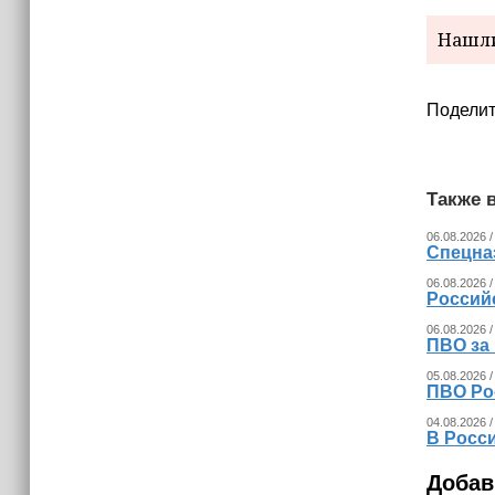
15:06
В Чечне закупили около 190 тысяч
Нашли
новых учебников для школ
14:45
Поделит
Страны Африки активно
отказываются от доллара США в
своих расчётах
Также в
06.08.2026 /
Спецна
06.08.2026 /
Россий
06.08.2026 /
ПВО за
05.08.2026 /
ПВО Ро
04.08.2026 /
В Росс
Добав