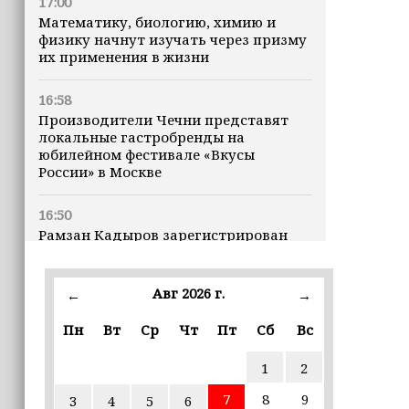
17:00
Математику, биологию, химию и
физику начнут изучать через призму
их применения в жизни
16:58
Производители Чечни представят
локальные гастробренды на
юбилейном фестивале «Вкусы
России» в Москве
16:50
Рамзан Кадыров зарегистрирован
кандидатом на должность Главы ЧР
Авг 2026 г.
16:47
←
→
Почему кошки заранее чувствуют
Пн
Вт
Ср
Чт
Пт
Сб
Вс
землетрясения, рассказала
ветеринар
1
2
16:12
7
8
9
3
4
5
6