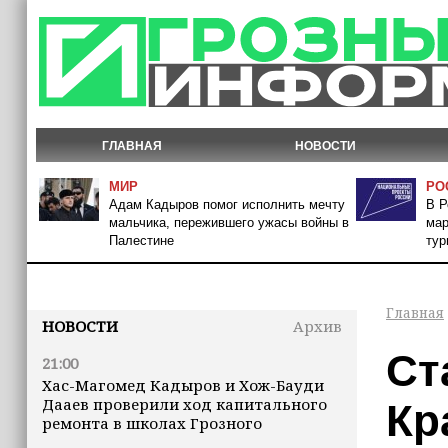
ГЛАВНАЯ
НОВОСТИ
МИР
РО
Адам Кадыров помог исполнить мечту
В Р
мальчика, пережившего ужасы войны в
мар
Палестине
тур
Главная
НОВОСТИ
Архив
Ст
21:00
Хас-Магомед Кадыров и Хож-Бауди
Дааев проверили ход капитального
Кр
ремонта в школах Грозного