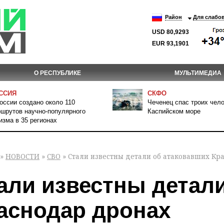
Район
Для слабо
USD 80,9293
EUR 93,1901
О РЕСПУБЛИКЕ
МУЛЬТИМЕДИА
ССИЯ
СКФО
оссии создано около 110
Чеченец спас троих чело
шрутов научно-популярного
Каспийском море
изма в 35 регионах
»
НОВОСТИ
»
СВО
» Стали известны детали об атаковавших Кр
али известны детал
аснодар дронах