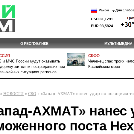
Район
Для слабо
USD 81,1291
EUR 93,5824
О РЕСПУБЛИКЕ
МУЛЬТИМЕДИА
ССИЯ
СКФО
 и МЧС России будут оказывать
Чеченец спас троих чело
держку жителям пострадавших при
Каспийском море
звычайных ситуациях регионов
»
НОВОСТИ
»
СВО
» «Запад-АХМАТ» нанес удар по позициям т
апад-АХМАТ» нанес 
моженного поста Нех