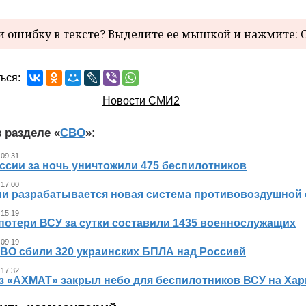
 ошибку в тексте? Выделите ее мышкой и нажмите: C
ься:
Новости СМИ2
 разделе «
СВО
»:
 09.31
ссии за ночь уничтожили 475 беспилотников
 17.00
ии разрабатывается новая система противовоздушной
 15.19
потери ВСУ за сутки составили 1435 военнослужащих
 09.19
ВО сбили 320 украинских БПЛА над Россией
 17.32
з «АХМАТ» закрыл небо для беспилотников ВСУ на Хар