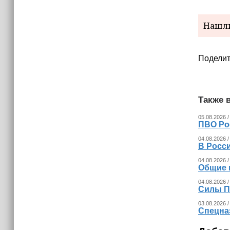
израильских атак
Нашли
14:25
Опрос зафиксировал падение
доверия граждан Украины к
президенту Зеленскому
Поделит
Также в
05.08.2026 /
ПВО Ро
04.08.2026 /
В Росс
04.08.2026 /
Общие 
04.08.2026 /
Силы П
03.08.2026 /
Спецна