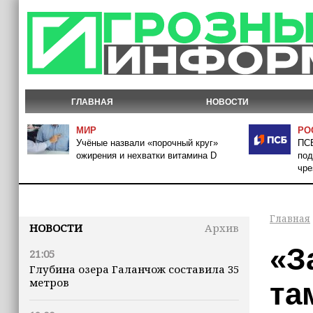
ГЛАВНАЯ
НОВОСТИ
МИР
РО
Учёные назвали «порочный круг»
ПСБ
ожирения и нехватки витамина D
под
чре
Главная
НОВОСТИ
Архив
«З
21:05
Глубина озера Галанчож составила 35
метров
та