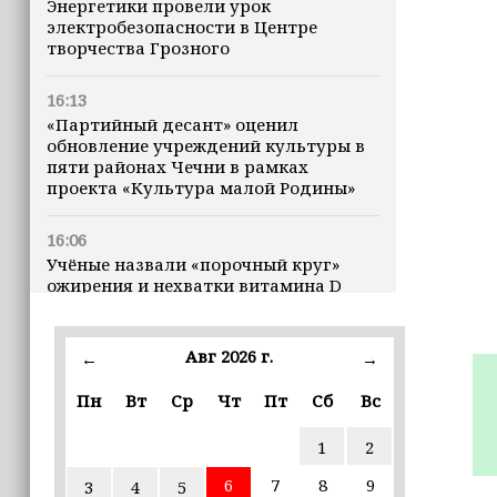
Энергетики провели урок
электробезопасности в Центре
творчества Грозного
16:13
«Партийный десант» оценил
обновление учреждений культуры в
пяти районах Чечни в рамках
проекта «Культура малой Родины»
16:06
Учёные назвали «порочный круг»
ожирения и нехватки витамина D
16:00
Авг 2026 г.
←
→
В Чеченской Республике начинается
история профессионального хоккея
Пн
Вт
Ср
Чт
Пт
Сб
Вс
15:55
1
2
В Чеченской Республики
избирательные комиссии
6
7
8
9
3
4
5