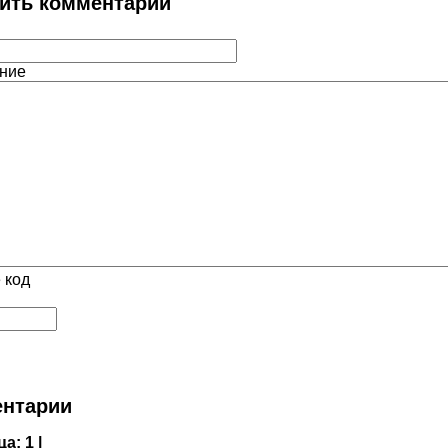
ить комментарий
ние
 код
нтарии
ца:
1 |