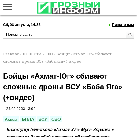
Сб, 08 августа, 14:32
Пишите нам
Главная
»
НОВОСТИ
»
СВО
» Бойцы «Ахмат-Юг» сбивают
сложные дроны ВСУ «Баба Яга» (+видео)
Бойцы «Ахмат-Юг» сбивают
сложные дроны ВСУ «Баба Яга»
(+видео)
28.08.2023 13:02
Ахмат
БПЛА
ВСУ
СВО
Командир батальона «Ахмат-Юг» Муса Борзиев с
позывным Зверобой рассказал об особенностях