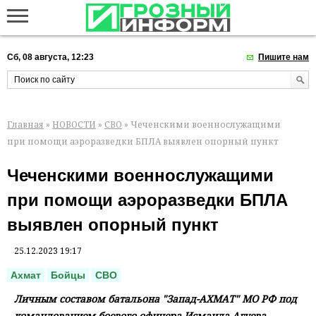
Сб, 08 августа, 12:23
Пишите нам
Главная
»
НОВОСТИ
»
СВО
» Чеченскими военнослужащими
при помощи аэроразведки БПЛА выявлен опорный пункт
Чеченскими военнослужащими
при помощи аэроразведки БПЛА
выявлен опорный пункт
25.12.2023 19:17
Ахмат
Бойцы
СВО
Личным составом батальона "Запад-АХМАТ" МО РФ под
командованием боевого офицера Исмаила Агуева,