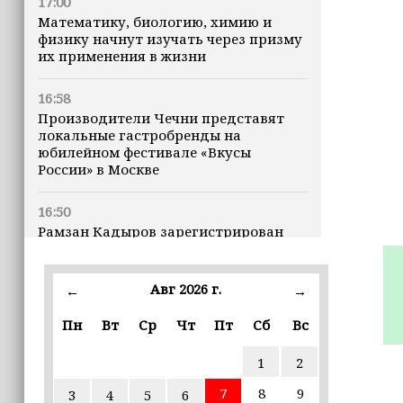
17:00
Математику, биологию, химию и
физику начнут изучать через призму
их применения в жизни
16:58
Производители Чечни представят
локальные гастробренды на
юбилейном фестивале «Вкусы
России» в Москве
16:50
Рамзан Кадыров зарегистрирован
кандидатом на должность Главы ЧР
Авг 2026 г.
16:47
←
→
Почему кошки заранее чувствуют
Пн
Вт
Ср
Чт
Пт
Сб
Вс
землетрясения, рассказала
ветеринар
1
2
16:12
7
8
9
3
4
5
6