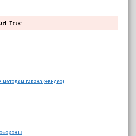
trl+Enter
 методом тарана (+видео)
 обороны