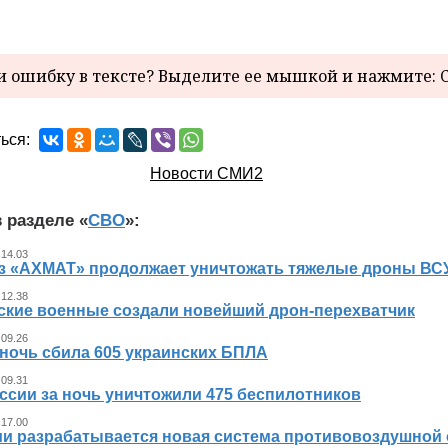
 ошибку в тексте? Выделите ее мышкой и нажмите: C
ься:
Новости СМИ2
 разделе «
СВО
»:
 14.03
з «АХМАТ» продолжает уничтожать тяжелые дроны ВСУ
 12.38
ские военные создали новейший дрон-перехватчик
 09.26
 ночь сбила 605 украинских БПЛА
 09.31
ссии за ночь уничтожили 475 беспилотников
 17.00
ии разрабатывается новая система противовоздушной