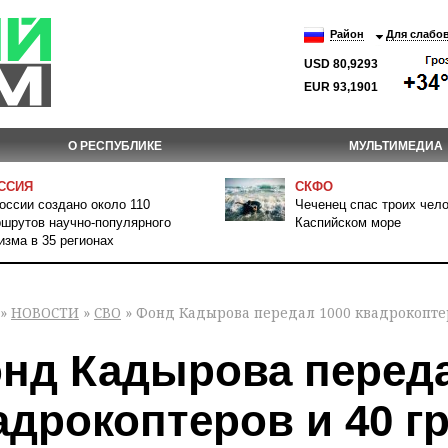
Район
Для слабо
USD 80,9293
EUR 93,1901
О РЕСПУБЛИКЕ
МУЛЬТИМЕДИА
ССИЯ
СКФО
оссии создано около 110
Чеченец спас троих чело
шрутов научно-популярного
Каспийском море
изма в 35 регионах
»
НОВОСТИ
»
СВО
» Фонд Кадырова передал 1000 квадрокоптер
нд Кадырова переда
адрокоптеров и 40 г