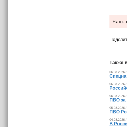
15:06
В Чечне закупили около 190 тысяч
новых учебников для школ
Нашли
14:45
Страны Африки активно
отказываются от доллара США в
Поделит
своих расчётах
Также в
06.08.2026 /
Спецна
06.08.2026 /
Россий
06.08.2026 /
ПВО за
05.08.2026 /
ПВО Ро
04.08.2026 /
В Росс