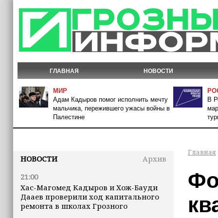
ГЛАВНАЯ
НОВОСТИ
МИР
РО
Адам Кадыров помог исполнить мечту
В Р
мальчика, пережившего ужасы войны в
мар
Палестине
тур
Главная
НОВОСТИ
Архив
Фо
21:00
Хас-Магомед Кадыров и Хож-Бауди
Дааев проверили ход капитального
кв
ремонта в школах Грозного