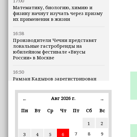
17:00
Математику, биологию, химию и
физику начнут изучать через призму
их применения в жизни
16:58
Производители Чечни представят
локальные гастробренды на
юбилейном фестивале «Вкусы
России» в Москве
16:50
Рамзан Кадыров зарегистрирован
кандидатом на должность Главы ЧР
Авг 2026 г.
16:47
←
→
Почему кошки заранее чувствуют
Пн
Вт
Ср
Чт
Пт
Сб
Вс
землетрясения, рассказала
ветеринар
1
2
16:12
7
8
9
3
4
5
6