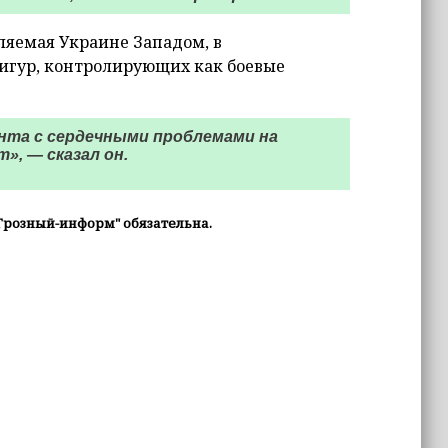
ляемая Украине Западом, в
игур, контролирующих как боевые
ента с сердечными проблемами на
», — сказал он.
Грозный-информ" обязательна.