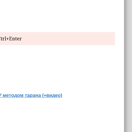
trl+Enter
 методом тарана (+видео)