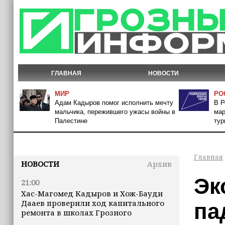
ГЛАВНАЯ
НОВОСТИ
МИР
РО
Адам Кадыров помог исполнить мечту
В Р
мальчика, пережившего ужасы войны в
мар
Палестине
тур
Главная
НОВОСТИ
Архив
Эк
21:00
Хас-Магомед Кадыров и Хож-Бауди
Дааев проверили ход капитального
па
ремонта в школах Грозного