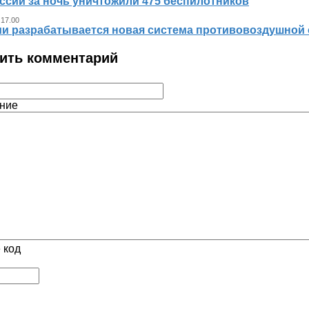
ссии за ночь уничтожили 475 беспилотников
 17.00
ии разрабатывается новая система противовоздушной
ить комментарий
ние
 код