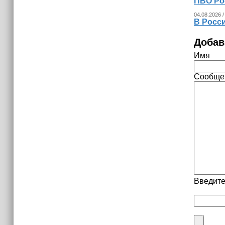
ПВО Ро
04.08.2026 /
В Росс
Добав
Имя
Сообще
Введите