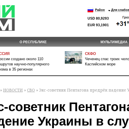
Район
Для слабо
USD 80,9293
EUR 93,1901
О РЕСПУБЛИКЕ
МУЛЬТИМЕДИА
ССИЯ
СКФО
оссии создано около 110
Чеченец спас троих чело
шрутов научно-популярного
Каспийском море
изма в 35 регионах
»
НОВОСТИ
»
СВО
» Экс-советник Пентагона предрёк падение У
с-советник Пентагон
дение Украины в слу