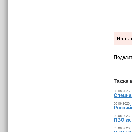
15:06
В Чечне закупили около 190 тысяч
новых учебников для школ
14:45
Страны Африки активно
отказываются от доллара США в
Нашли
своих расчётах
Поделит
Также в
06.08.2026 /
Спецна
06.08.2026 /
Россий
06.08.2026 /
ПВО за
05.08.2026 /