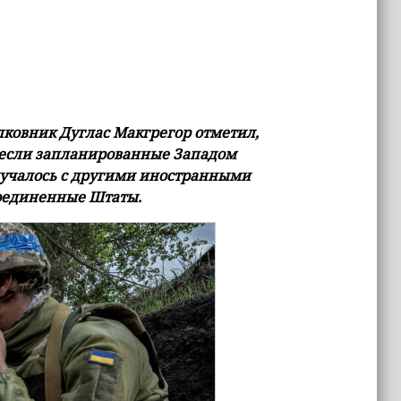
лковник Дуглас Макгрегор отметил,
, если запланированные Западом
случалось с другими иностранными
оединенные Штаты.