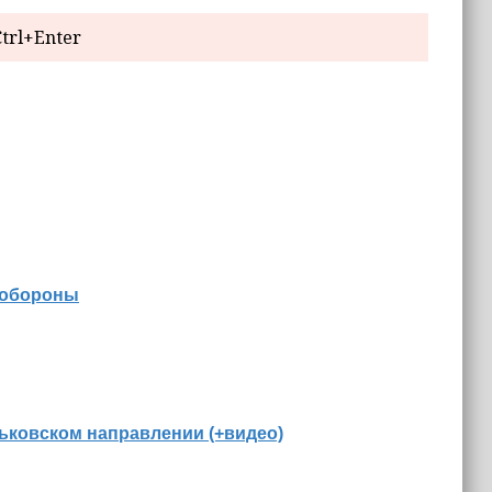
trl+Enter
 обороны
ьковском направлении (+видео)