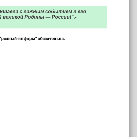
аншаева с важным событием в его
 великой Родины — России!",-
Грозный-информ" обязательна.