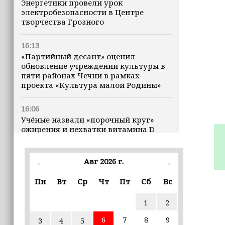
Энергетики провели урок
электробезопасности в Центре
творчества Грозного
16:13
«Партийный десант» оценил
обновление учреждений культуры в
пяти районах Чечни в рамках
проекта «Культура малой Родины»
16:06
Учёные назвали «порочный круг»
ожирения и нехватки витамина D
16:00
Авг 2026 г.
←
→
В Чеченской Республике начинается
история профессионального хоккея
Пн
Вт
Ср
Чт
Пт
Сб
Вс
15:55
1
2
В Чеченской Республики
избирательные комиссии
6
7
8
9
3
4
5