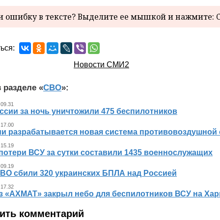
 ошибку в тексте? Выделите ее мышкой и нажмите: C
ься:
Новости СМИ2
 разделе «
СВО
»:
 09.31
ссии за ночь уничтожили 475 беспилотников
 17.00
ии разрабатывается новая система противовоздушной
 15.19
потери ВСУ за сутки составили 1435 военнослужащих
 09.19
ВО сбили 320 украинских БПЛА над Россией
 17.32
з «АХМАТ» закрыл небо для беспилотников ВСУ на Хар
ить комментарий