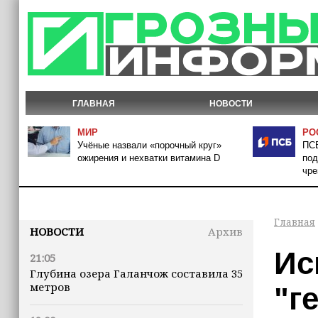
ГЛАВНАЯ
НОВОСТИ
МИР
РО
Учёные назвали «порочный круг»
ПСБ
ожирения и нехватки витамина D
под
чре
Главная
НОВОСТИ
Архив
Ис
21:05
Глубина озера Галанчож составила 35
метров
"г