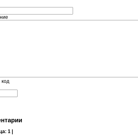
ние
 код
нтарии
ца:
1 |