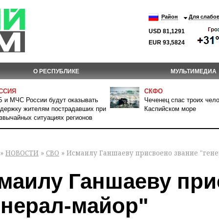
Район
Для слабо
USD 81,1291
EUR 93,5824
О РЕСПУБЛИКЕ
МУЛЬТИМЕДИА
ССИЯ
СКФО
 и МЧС России будут оказывать
Чеченец спас троих чело
держку жителям пострадавших при
Каспийском море
звычайных ситуациях регионов
»
НОВОСТИ
»
СВО
» Исмаилу Ганшаеву присвоено звание "ген
маилу Ганшаеву при
енерал-майор"