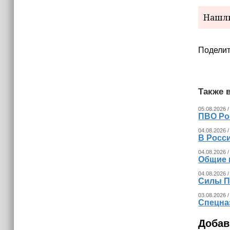
израильских атак
Нашли
14:25
Опрос зафиксировал падение
доверия граждан Украины к
Поделит
президенту Зеленскому
Также в
05.08.2026 /
ПВО Ро
04.08.2026 /
В Росс
04.08.2026 /
Общие 
04.08.2026 /
Силы П
03.08.2026 /
Спецна
Добав