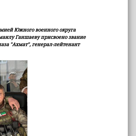
мией Южного военного округа
маилу Ганшаеву присвоено звание
аза "Ахмат", генерал-лейтенант