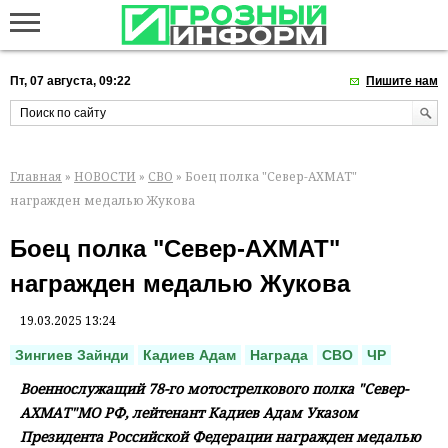
Пт, 07 августа, 09:22
Пишите нам
Главная
»
НОВОСТИ
»
СВО
» Боец полка "Север-АХМАТ"
награжден медалью Жукова
Боец полка "Север-АХМАТ"
награжден медалью Жукова
19.03.2025 13:24
Зингиев Зайнди
Кадиев Адам
Награда
СВО
ЧР
Военнослужащий 78-го мотострелкового полка "Север-
АХМАТ"МО РФ, лейтенант Кадиев Адам Указом
Президента Российской Федерации награжден медалью