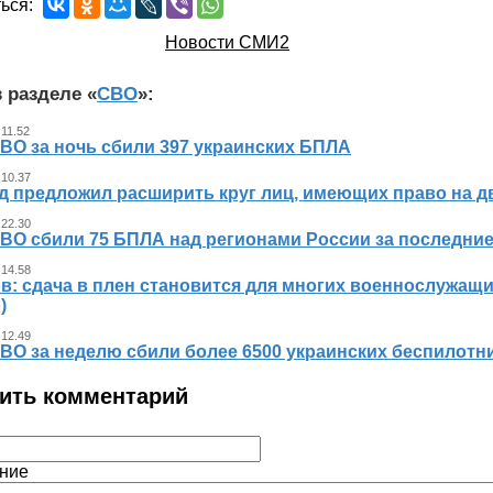
ься:
Новости СМИ2
 разделе «
СВО
»:
 11.52
ВО за ночь сбили 397 украинских БПЛА
 10.37
д предложил расширить круг лиц, имеющих право на д
 22.30
ВО сбили 75 БПЛА над регионами России за последние
 14.58
в: сдача в плен становится для многих военнослужащ
)
 12.49
ВО за неделю сбили более 6500 украинских беспилотн
ить комментарий
ние