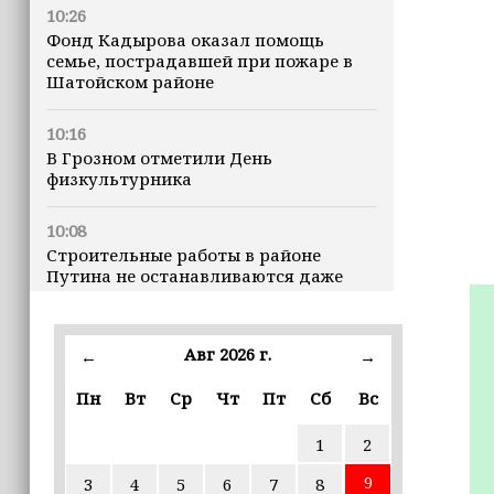
10:26
Фонд Кадырова оказал помощь
семье, пострадавшей при пожаре в
Шатойском районе
10:16
В Грозном отметили День
физкультурника
10:08
Строительные работы в районе
Путина не останавливаются даже
ночью
23:15
Авг 2026 г.
←
→
Доллар превысил 82 рубля впервые с
марта
Пн
Вт
Ср
Чт
Пт
Сб
Вс
1
2
23:06
В пяти школах столицы обновляют
9
3
4
5
6
7
8
инфраструктуру по госпрограмме