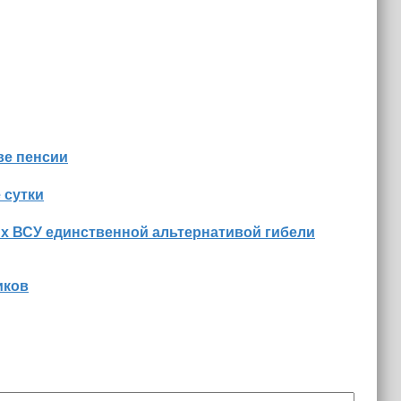
ве пенсии
 сутки
их ВСУ единственной альтернативой гибели
иков