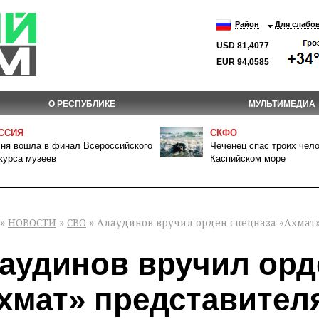
Район
Для слабо
USD 81,4077
EUR 94,0585
О РЕСПУБЛИКЕ
МУЛЬТИМЕДИА
ССИЯ
СКФО
ня вошла в финал Всероссийского
Чеченец спас троих чело
курса музеев
Каспийском море
»
НОВОСТИ
»
СВО
» Алаудинов вручил орден спецназа «Ахмат»
аудинов вручил орд
хмат» представител