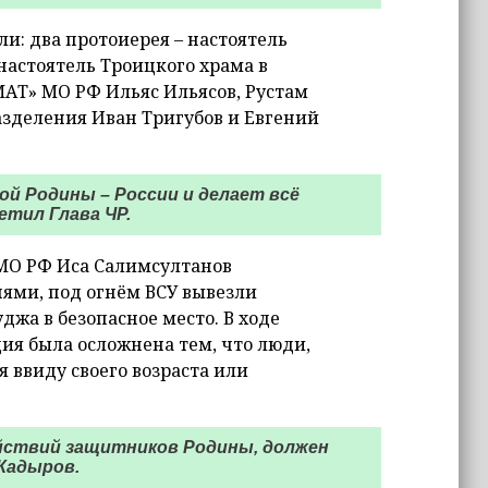
и: два протоиерея – настоятель
настоятель Троицкого храма в
АТ» МО РФ Ильяс Ильясов, Рустам
азделения Иван Тригубов и Евгений
й Родины – России и делает всё
тил Глава ЧР.
 МО РФ Иса Салимсултанов
ями, под огнём ВСУ вывезли
жа в безопасное место. В ходе
ия была осложнена тем, что люди,
я ввиду своего возраста или
ействий защитников Родины, должен
Кадыров.