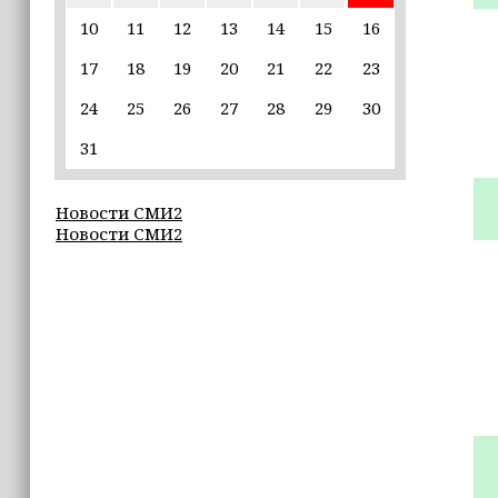
10
11
12
13
14
15
16
22:30
17
18
19
20
21
22
23
Силы ПВО сбили 75 БПЛА над
регионами России за последние
24
25
26
27
28
29
30
сутки
31
20:09
iPhone может исчезнуть с рынка
Новости СМИ2
Новости СМИ2
19:37
9 августа в Грозном пройдет дрифт-
фестиваль
17:30
Эксперт объяснил, почему не стоит
подшучивать над мошенниками