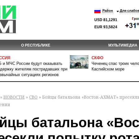
Район
Для слабо
USD 81,1291
EUR 93,5824
О РЕСПУБЛИКЕ
МУЛЬТИМЕДИА
ССИЯ
СКФО
 и МЧС России будут оказывать
Чеченец спас троих чело
держку жителям пострадавших при
Каспийском море
звычайных ситуациях регионов
»
НОВОСТИ
»
СВО
» Бойцы батальона «Восток-АХМАТ» пресекл
ении
йцы батальона «Во
есекли попытку рот