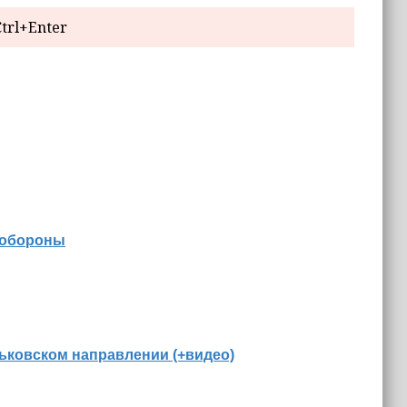
trl+Enter
 обороны
ьковском направлении (+видео)