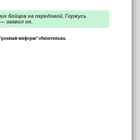
их бойцов на передовой. Горжусь
— заявил он.
Грозный-информ" обязательна.