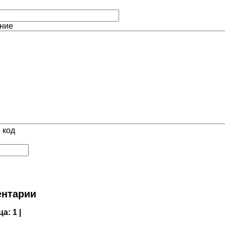
ние
 код
нтарии
ца:
1 |