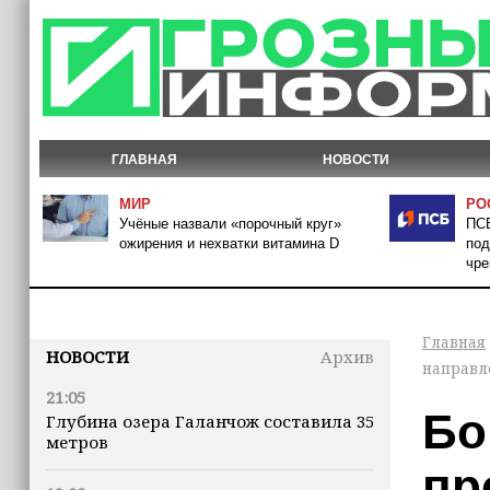
ГЛАВНАЯ
НОВОСТИ
МИР
РО
Учёные назвали «порочный круг»
ПСБ
ожирения и нехватки витамина D
под
чре
Главная
НОВОСТИ
Архив
направл
21:05
Бо
Глубина озера Галанчож составила 35
метров
пр