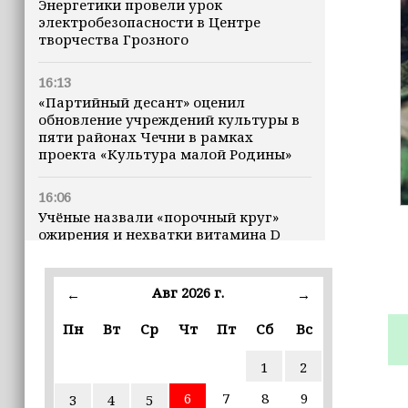
Энергетики провели урок
электробезопасности в Центре
творчества Грозного
16:13
«Партийный десант» оценил
обновление учреждений культуры в
пяти районах Чечни в рамках
проекта «Культура малой Родины»
16:06
Учёные назвали «порочный круг»
ожирения и нехватки витамина D
16:00
Авг 2026 г.
←
→
В Чеченской Республике начинается
история профессионального хоккея
Пн
Вт
Ср
Чт
Пт
Сб
Вс
15:55
1
2
В Чеченской Республики
избирательные комиссии
6
7
8
9
3
4
5