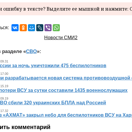
 ошибку в тексте? Выделите ее мышкой и нажмите: C
ься:
Новости СМИ2
 разделе «
СВО
»:
 09.31
ссии за ночь уничтожили 475 беспилотников
 17.00
ии разрабатывается новая система противовоздушной
 15.19
потери ВСУ за сутки составили 1435 военнослужащих
 09.19
ВО сбили 320 украинских БПЛА над Россией
 17.32
з «АХМАТ» закрыл небо для беспилотников ВСУ на Хар
ить комментарий