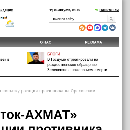
видящих
Чт, 06 августа, 08:46
Пишите нам
О НАС
РЕКЛАМА
БЛОГИ
век в
В Госдуме отреагировали на
рождественское обращение
Зеленского с пожеланием смерти
и попытку ротации противника на Ореховском
сток-АХМАТ»
ации противника