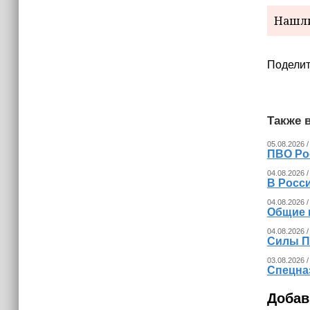
израильских атак
Нашли
14:25
Опрос зафиксировал падение
доверия граждан Украины к
Поделит
президенту Зеленскому
Также в
05.08.2026 /
ПВО Ро
04.08.2026 /
В Росс
04.08.2026 /
Общие 
04.08.2026 /
Силы П
03.08.2026 /
Спецна
Добав