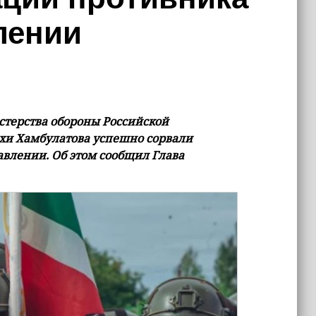
лении
терства обороны Российской
хи Хамбулатова успешно сорвали
влении. Об этом сообщил Глава