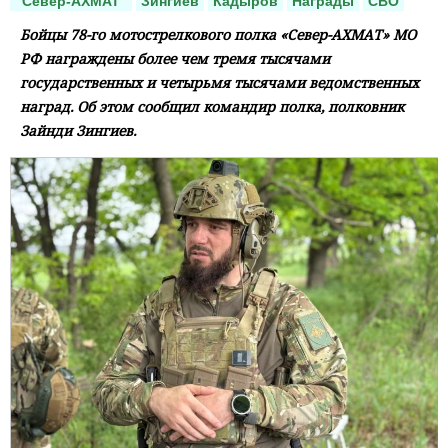
"Север-АХМАТ"
Зингиев
Кадыров
Награды
СВО
Бойцы 78-го мотострелкового полка «Север-АХМАТ» МО
РФ награждены более чем тремя тысячами
государственных и четырьмя тысячами ведомственных
наград. Об этом сообщил командир полка, полковник
Зайнди Зингиев.