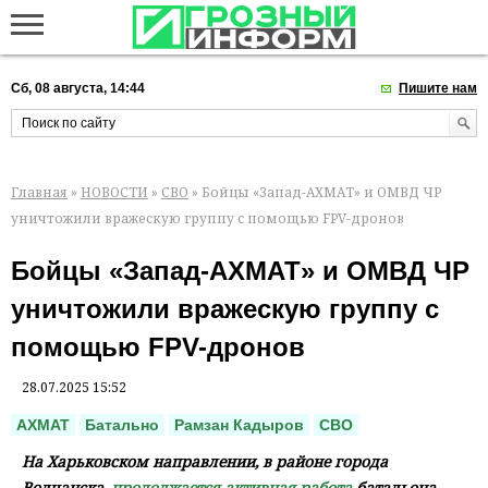
Сб, 08 августа, 14:44
Пишите нам
Главная
»
НОВОСТИ
»
СВО
» Бойцы «Запад-АХМАТ» и ОМВД ЧР
уничтожили вражескую группу с помощью FPV-дронов
Бойцы «Запад-АХМАТ» и ОМВД ЧР
уничтожили вражескую группу с
помощью FPV-дронов
28.07.2025 15:52
АХМАТ
Батально
Рамзан Кадыров
СВО
На Харьковском направлении, в районе города
Волчанска,
продолжается активная работа
батальона