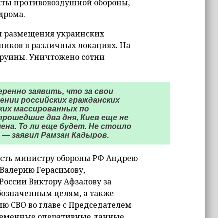
кты противовоздушной обороны,
дрома.
ы размещения украинских
иков в различных локациях. На
 руины. Уничтожено сотни
ренно заявить, что за свои
нии российских гражданских
аких массированных по
прошедшие два дня, Киев еще не
на. То ли еще будет. Не стоило
 — заявил Рамзан Кадыров.
ость министру обороны РФ Андрею
 Валерию Герасимову,
ссии Виктору Афзалову за
бозначенным целям, а также
ю СВО во главе с Председателем
ременные оперативные данные.