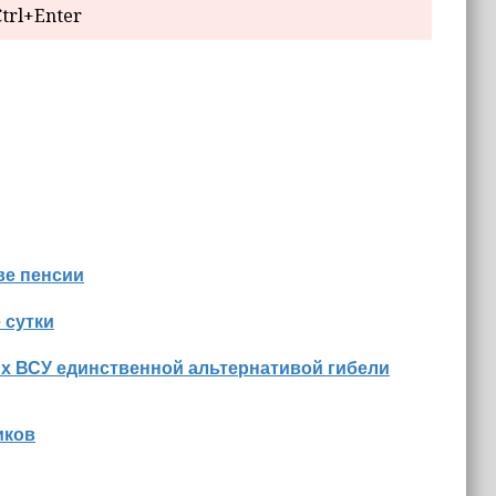
trl+Enter
ве пенсии
 сутки
их ВСУ единственной альтернативой гибели
иков