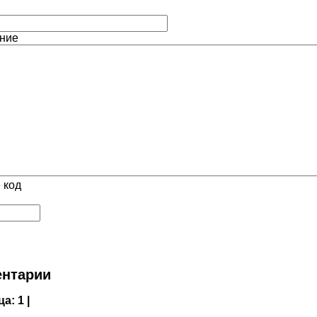
ние
 код
нтарии
ца:
1 |