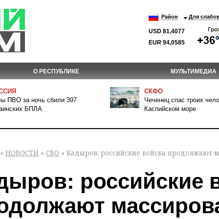
Район
Для слабо
USD 81,4077
EUR 94,0585
О РЕСПУБЛИКЕ
МУЛЬТИМЕДИА
ССИЯ
СКФО
ы ПВО за ночь сбили 397
Чеченец спас троих чело
аинских БПЛА
Каспийском море
»
НОВОСТИ
»
СВО
» Кадыров: российские войска продолжают 
дыров: российские 
одолжают массиров