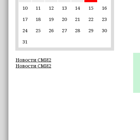
10
11
12
13
14
15
16
17:30
17
18
19
20
21
22
23
Эксперт объяснил, почему не стоит
подшучивать над мошенниками
24
25
26
27
28
29
30
16:55
31
В Шелковском районе обучают
обходчиков в рамках проекта
Новости СМИ2
«ИнформУИК»
Новости СМИ2
16:55
Умар Даудов награжден Орденом
Кадырова
16:34
Росгвардейцы провели урок
мужества для воспитанников
детского лагеря «Майралла»