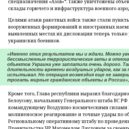
спецназначения «Азов»*. Также уничтожены объе
склады горючего и инфраструктура военного аэро
Целями атаки ракетных войск также стали пункт
вооруженных формирований и иностранных наемн
выявленных местах их дислокации теперь только
украинских боевиков.
«Именно этих результатов мы и ждали. Можно уве
бессмысленные террористические акты в отноше
объектов Украина уже заплатила очень дорого. Т
длительности времени воздушных ударов, как за 
испытывал. Но операция возмездия еще не заверше
трогать мирные гражданские объекты в России»,
Кроме того, Глава республики выразил благодарн
Белоусову, начальнику Генерального штаба ВС РФ
командующему Воздушно-космическими силами Ро
молниеносное реагирование и точные удары по о
Региональному оперативному штабу по проведени
Правительства ЧР Магомедом Даудовым за своев