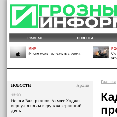
ГЛАВНАЯ
НОВОСТИ
МИР
РО
iPhone может исчезнуть с рынка
Сил
укр
Главная
НОВОСТИ
Архив
Ка
13:20
Ислам Вазарханов: Ахмат-Хаджи
вернул людям веру в завтрашний
пр
день