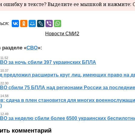
 ошибку в тексте? Выделите ее мышкой и нажмите: C
ься:
Новости СМИ2
 разделе «
СВО
»:
 11.52
ВО за ночь сбили 397 украинских БПЛА
 10.37
д предложил расширить круг лиц, имеющих право на д
 22.30
ВО сбили 75 БПЛА над регионами России за последние
 14.58
в: сдача в плен становится для многих военнослужащ
)
 12.49
ВО за неделю сбили более 6500 украинских беспилотн
ить комментарий