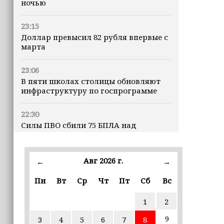
ночью
23:15
Доллар превысил 82 рубля впервые с
марта
23:06
В пяти школах столицы обновляют
инфраструктуру по госпрограмме
22:30
Силы ПВО сбили 75 БПЛА над
регионами России за последние
сутки
Авг 2026 г.
←
→
20:09
iPhone может исчезнуть с рынка
Пн
Вт
Ср
Чт
Пт
Сб
Вс
1
2
19:37
9 августа в Грозном пройдет дрифт-
9
3
4
5
6
7
8
фестиваль