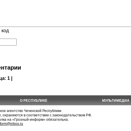
 код
нтарии
ца:
1 |
О РЕСПУБЛИКЕ
МУЛЬТИМЕДИА
е агентство Чеченской Республики
, охраняются в соответствии с законодательством РФ.
ылка на «Грозный-информ» обязательна.
nform@inbox.ru