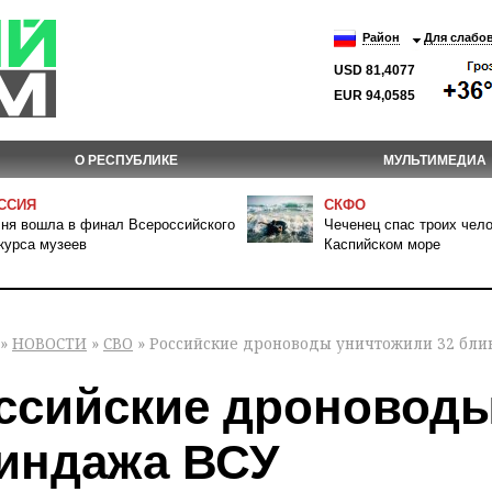
Район
Для слабо
USD 81,4077
EUR 94,0585
О РЕСПУБЛИКЕ
МУЛЬТИМЕДИА
ССИЯ
СКФО
ня вошла в финал Всероссийского
Чеченец спас троих чело
курса музеев
Каспийском море
»
НОВОСТИ
»
СВО
» Российские дроноводы уничтожили 32 бли
ссийские дроноводы
индажа ВСУ