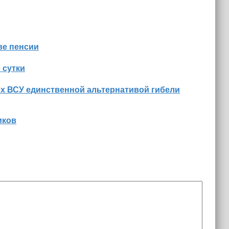
ве пенсии
 сутки
их ВСУ единственной альтернативой гибели
иков