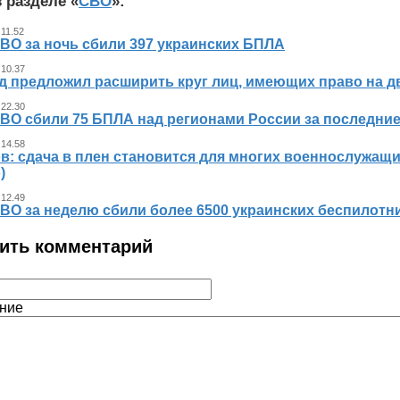
 разделе «
СВО
»:
 11.52
ВО за ночь сбили 397 украинских БПЛА
 10.37
д предложил расширить круг лиц, имеющих право на д
 22.30
ВО сбили 75 БПЛА над регионами России за последние
 14.58
в: сдача в плен становится для многих военнослужащ
)
 12.49
ВО за неделю сбили более 6500 украинских беспилотн
ить комментарий
ние