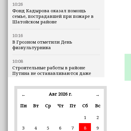
10:26
Фонд Кадырова оказал помощь
семье, пострадавшей при пожаре в
Шатойском районе
10:16
В Грозном отметили День
физкультурника
10:08
Строительные работы в районе
Путина не останавливаются даже
ночью
23:15
Авг 2026 г.
←
→
Доллар превысил 82 рубля впервые с
марта
Пн
Вт
Ср
Чт
Пт
Сб
Вс
1
2
23:06
В пяти школах столицы обновляют
3
4
5
6
7
8
9
инфраструктуру по госпрограмме