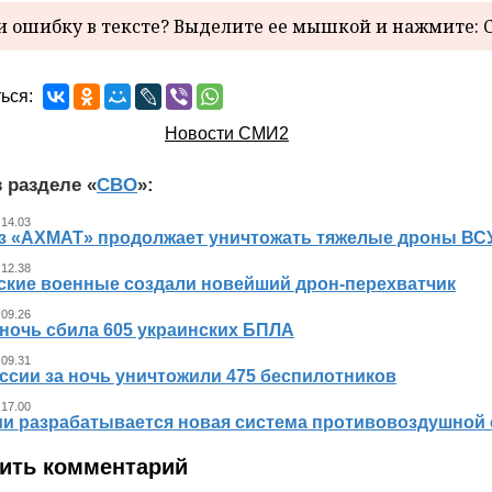
 ошибку в тексте? Выделите ее мышкой и нажмите: C
ься:
Новости СМИ2
 разделе «
СВО
»:
 14.03
з «АХМАТ» продолжает уничтожать тяжелые дроны ВСУ
 12.38
ские военные создали новейший дрон-перехватчик
 09.26
 ночь сбила 605 украинских БПЛА
 09.31
ссии за ночь уничтожили 475 беспилотников
 17.00
ии разрабатывается новая система противовоздушной
ить комментарий