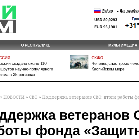
Район
Для слабо
USD 80,9293
EUR 93,1901
О РЕСПУБЛИКЕ
МУЛЬТИМЕДИА
ССИЯ
СКФО
оссии создано около 110
Чеченец спас троих чело
шрутов научно-популярного
Каспийском море
изма в 35 регионах
»
НОВОСТИ
»
СВО
» Поддержка ветеранов СВО: итоги работы ф
ддержка ветеранов 
боты фонда «Защитн