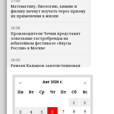
17:00
Математику, биологию, химию и
физику начнут изучать через призму
их применения в жизни
16:58
Производители Чечни представят
локальные гастробренды на
юбилейном фестивале «Вкусы
России» в Москве
16:50
Рамзан Кадыров зарегистрирован
кандидатом на должность Главы ЧР
Авг 2026 г.
16:47
←
→
Почему кошки заранее чувствуют
Пн
Вт
Ср
Чт
Пт
Сб
Вс
землетрясения, рассказала
ветеринар
1
2
16:12
7
8
9
3
4
5
6