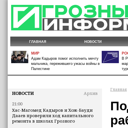
ГЛАВНАЯ
НОВОСТИ
МИР
РО
Адам Кадыров помог исполнить мечту
В Р
мальчика, пережившего ужасы войны в
мар
Палестине
тур
Главная
НОВОСТИ
Архив
По
21:00
Хас-Магомед Кадыров и Хож-Бауди
Дааев проверили ход капитального
ра
ремонта в школах Грозного