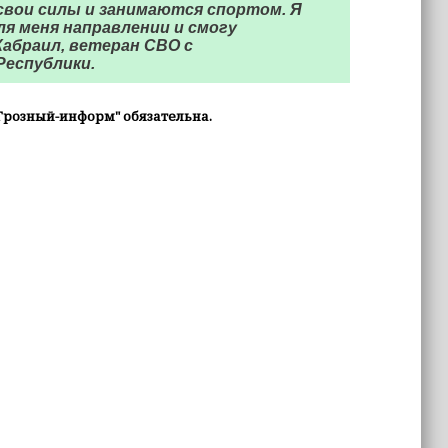
 свои силы и занимаются спортом. Я
ля меня направлении и смогу
абраил, ветеран СВО с
Республики.
Грозный-информ" обязательна.