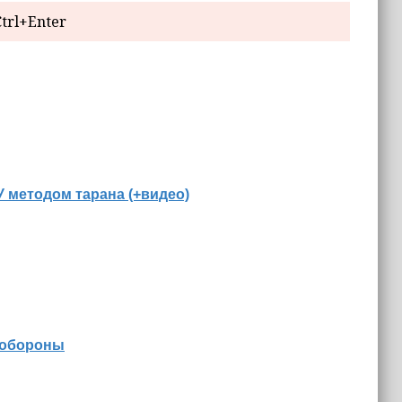
trl+Enter
 методом тарана (+видео)
 обороны