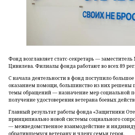
Фонд возглавляет статс-секретарь — заместитель
Цивилева. Филиалы фонда работают во всех 89 рег
С начала деятельности в фонд поступило большое
оказанием помощи, большинство из них решены 
темы обращений — назначение мер социальной 
получение удостоверения ветерана боевых действ
Главный результат работы фонда «Защитники От
принципиально новой системы социального сопро
— межведомственное взаимодействие и индивид
обратившемуся ветерану и члену семьи героя.