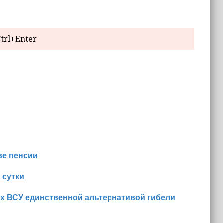
trl+Enter
ве пенсии
 сутки
их ВСУ единственной альтернативой гибели