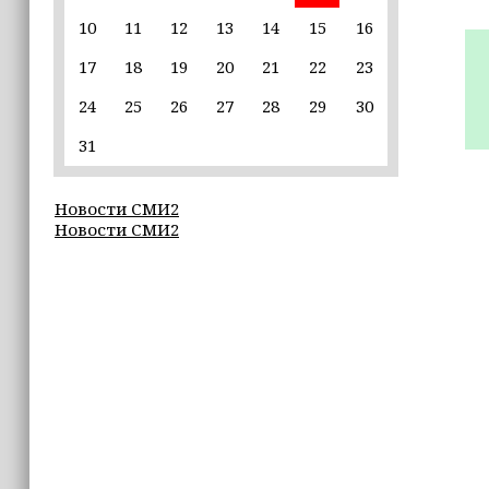
10
11
12
13
14
15
16
22:30
17
18
19
20
21
22
23
Силы ПВО сбили 75 БПЛА над
регионами России за последние
24
25
26
27
28
29
30
сутки
31
20:09
iPhone может исчезнуть с рынка
Новости СМИ2
Новости СМИ2
19:37
9 августа в Грозном пройдет дрифт-
фестиваль
17:30
Эксперт объяснил, почему не стоит
подшучивать над мошенниками