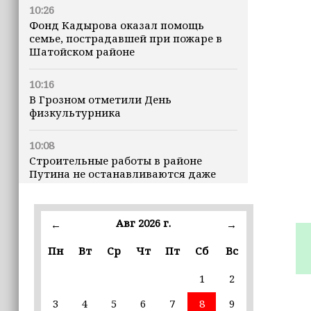
10:26
Фонд Кадырова оказал помощь
семье, пострадавшей при пожаре в
Шатойском районе
10:16
В Грозном отметили День
физкультурника
10:08
Строительные работы в районе
Путина не останавливаются даже
ночью
23:15
Авг 2026 г.
←
→
Доллар превысил 82 рубля впервые с
марта
Пн
Вт
Ср
Чт
Пт
Сб
Вс
1
2
23:06
В пяти школах столицы обновляют
3
4
5
6
7
8
9
инфраструктуру по госпрограмме