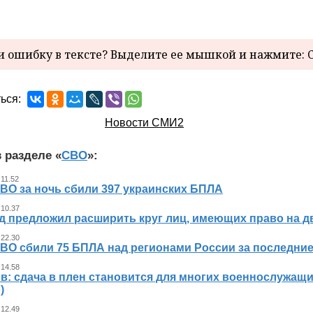
 ошибку в тексте? Выделите ее мышкой и нажмите: C
ься:
Новости СМИ2
 разделе «
СВО
»:
 11.52
ВО за ночь сбили 397 украинских БПЛА
 10.37
д предложил расширить круг лиц, имеющих право на д
 22.30
ВО сбили 75 БПЛА над регионами России за последние
 14.58
в: сдача в плен становится для многих военнослужащ
)
 12.49