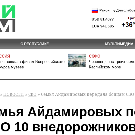
Район
Для слабо
USD 81,4077
EUR 94,0585
О РЕСПУБЛИКЕ
МУЛЬТИМЕДИА
ССИЯ
СКФО
ня вошла в финал Всероссийского
Чеченец спас троих чело
курса музеев
Каспийском море
»
НОВОСТИ
»
СВО
» Семья Айдамировых передала бойцам СВО 
мья Айдамировых п
О 10 внедорожников