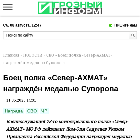
Сб, 08 августа, 12:47
Пишите нам
Главная
»
НОВОСТИ
»
СВО
» Боец полка «Север-АХМАТ»
награждён медалью Суворова
Боец полка «Север-АХМАТ»
награждён медалью Суворова
11.05.2026 14:31
Награда
СВО
ЧР
Военнослужащий 78-го мотострелкового полка «Север-
АХМАТ» МО РФ лейтенант Лом-Эли Садулаев Указом
Президента Российской Федерации награждён медалью