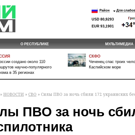
Район
Для слабо
USD 80,9293
EUR 93,1901
О РЕСПУБЛИКЕ
МУЛЬТИМЕДИА
ССИЯ
СКФО
оссии создано около 110
Чеченец спас троих чело
шрутов научно-популярного
Каспийском море
изма в 35 регионах
»
НОВОСТИ
»
СВО
» Силы ПВО за ночь сбили 172 украинских б
лы ПВО за ночь сбил
спилотника