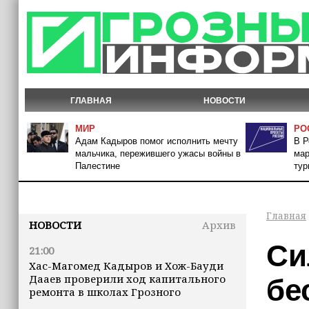
ГЛАВНАЯ
НОВОСТИ
МИР
РО
Адам Кадыров помог исполнить мечту
В Р
мальчика, пережившего ужасы войны в
мар
Палестине
тур
Главная
НОВОСТИ
Архив
Си
21:00
Хас-Магомед Кадыров и Хож-Бауди
Дааев проверили ход капитального
бе
ремонта в школах Грозного