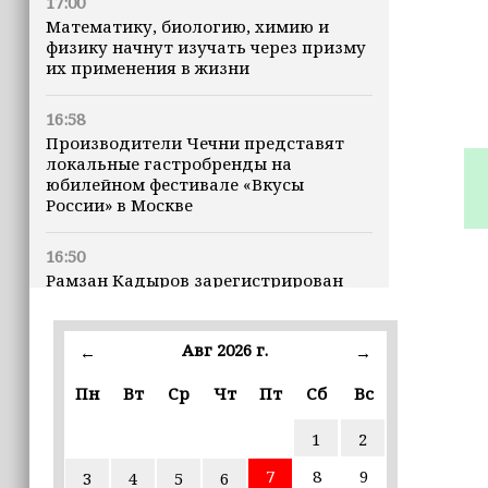
17:00
Математику, биологию, химию и
физику начнут изучать через призму
их применения в жизни
16:58
Производители Чечни представят
локальные гастробренды на
юбилейном фестивале «Вкусы
России» в Москве
16:50
Рамзан Кадыров зарегистрирован
кандидатом на должность Главы ЧР
Авг 2026 г.
16:47
←
→
Почему кошки заранее чувствуют
Пн
Вт
Ср
Чт
Пт
Сб
Вс
землетрясения, рассказала
ветеринар
1
2
16:12
7
8
9
3
4
5
6