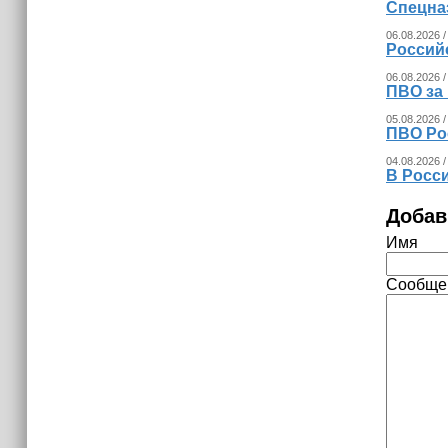
15:06
Спецна
В Чечне закупили около 190 тысяч
06.08.2026 /
новых учебников для школ
Россий
06.08.2026 /
14:45
ПВО за
Страны Африки активно
05.08.2026 /
отказываются от доллара США в
ПВО Ро
своих расчётах
04.08.2026 /
В Росс
Добав
Имя
Сообще