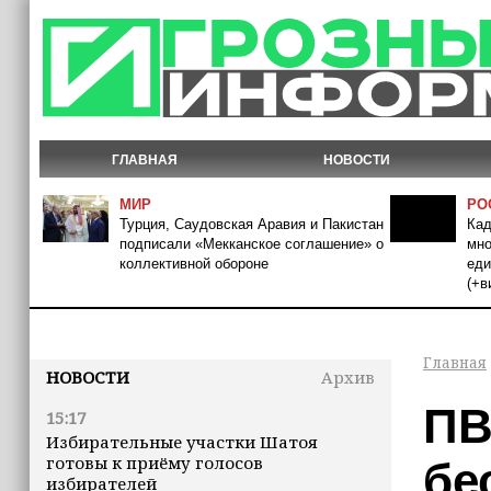
ГЛАВНАЯ
НОВОСТИ
МИР
РО
Турция, Саудовская Аравия и Пакистан
Кад
подписали «Мекканское соглашение» о
мно
коллективной обороне
еди
(+в
Главная
НОВОСТИ
Архив
ПВ
15:17
Избирательные участки Шатоя
готовы к приёму голосов
бе
избирателей