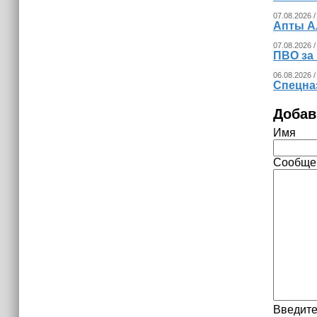
Трамп построит военную базу в Газе
07.08.2026 /
Апты А
07.08.2026 /
ПВО за
06.08.2026 /
Спецна
Добав
Имя
Сообще
Введите