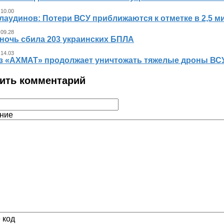
 10.00
лаудинов: Потери ВСУ приближаются к отметке в 2,5 м
 09.28
 ночь сбила 203 украинских БПЛА
 14.03
з «АХМАТ» продолжает уничтожать тяжелые дроны ВСУ
ить комментарий
ние
 код