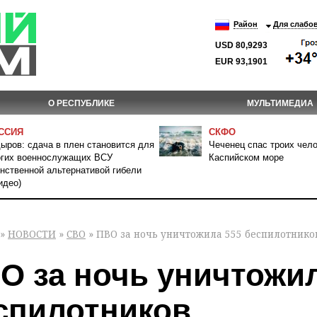
Район
Для слабо
USD 80,9293
EUR 93,1901
О РЕСПУБЛИКЕ
МУЛЬТИМЕДИА
ССИЯ
СКФО
ыров: сдача в плен становится для
Чеченец спас троих чело
гих военнослужащих ВСУ
Каспийском море
нственной альтернативой гибели
идео)
»
НОВОСТИ
»
СВО
» ПВО за ночь уничтожила 555 беспилотнико
О за ночь уничтожил
спилотников