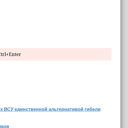
trl+Enter
их ВСУ единственной альтернативой гибели
иков