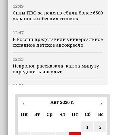
12:49
Силы ПВО за неделю сбили более 6500
украинских беспилотников
12:47
В России представили универсальное
складное детское автокресло
12:15
Невролог рассказала, как за минуту
определить инсульт
11:56
В селе Геремчук проводят капремонт
моста
Авг 2026 г.
←
→
11:06
Пн
Вт
Ср
Чт
Пт
Сб
Вс
В Тольятти пенсионер передал
мошенникам куски газет под видом
1
2
2,4 млн рублей