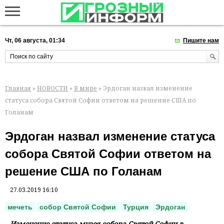
Чт, 06 августа, 01:34
Пишите нам
Главная
»
НОВОСТИ
»
В мире
» Эрдоган назвал изменение
статуса собора Святой Софии ответом на решение США по
Голанам
Эрдоган назвал изменение статуса
собора Святой Софии ответом на
решение США по Голанам
27.03.2019 16:10
мечеть
собор Святой Софии
Турция
Эрдоган
Изменение статуса музея-собора Святой Софии в