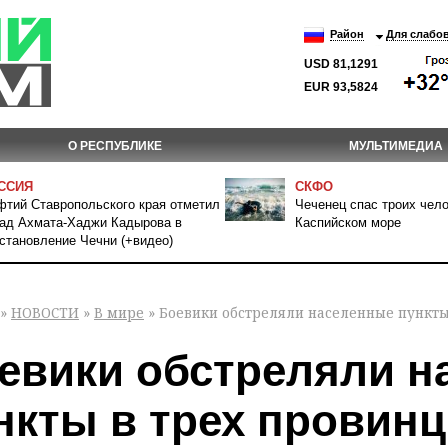
Район
Для слабо
USD 81,1291
EUR 93,5824
О РЕСПУБЛИКЕ
МУЛЬТИМЕДИА
ССИЯ
СКФО
тий Ставропольского края отметил
Чеченец спас троих чело
ад Ахмата-Хаджи Кадырова в
Каспийском море
становление Чечни (+видео)
»
НОВОСТИ
»
В мире
» Боевики обстреляли населенные пункты
евики обстреляли н
нкты в трех провинц