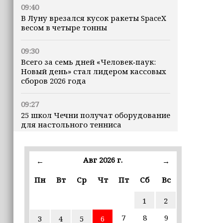
09:40
В Луну врезался кусок ракеты SpaceX
весом в четыре тонны
09:30
Всего за семь дней «Человек‑паук:
Новый день» стал лидером кассовых
сборов 2026 года
09:27
25 школ Чечни получат оборудование
для настольного тенниса
09:26
ПВО за ночь сбила 605 украинских
Авг 2026 г.
←
→
БПЛА
Пн
Вт
Ср
Чт
Пт
Сб
Вс
09:20
1
2
В России предложили финансово
поддержать семьи школьников
7
8
9
3
4
5
6
перед началом учебного года