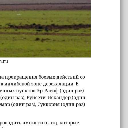
n.ru
а прекращения боевых действий со
 идлибской зоне деэскалации. В
енных пунктов Эр-Расиф (один раз)
 (один раз), Руйсети-Искандер (один
мар (один раз), Суккория (один раз)
проводить амнистию лиц, которые