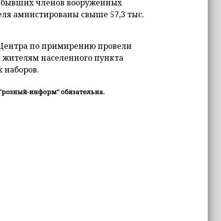
ди бывших членов вооруженных
еля амнистированы свыше 57,3 тыс.
 Центра по примирению провели
и жителям населенного пункта
 наборов.
Грозный-информ" обязательна.