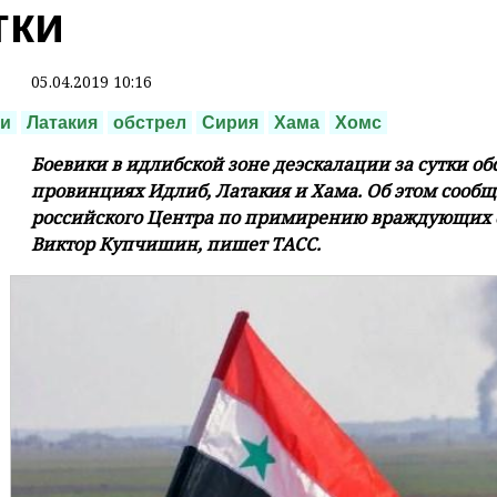
тки
05.04.2019 10:16
ки
Латакия
обстрел
Сирия
Хама
Хомс
Боевики в идлибской зоне деэскалации за сутки о
провинциях Идлиб, Латакия и Хама. Об этом сообщ
российского Центра по примирению враждующих с
Виктор Купчишин, пишет ТАСС.