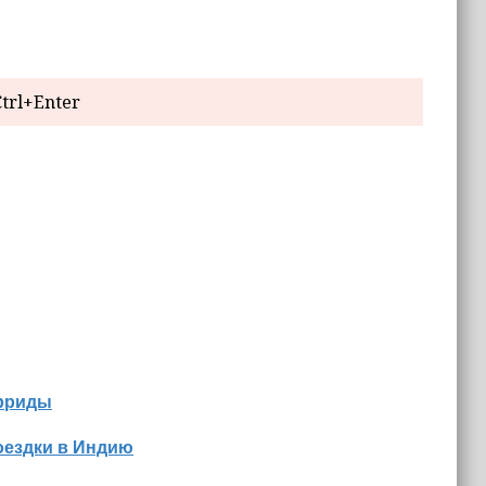
trl+Enter
орриды
оездки в Индию