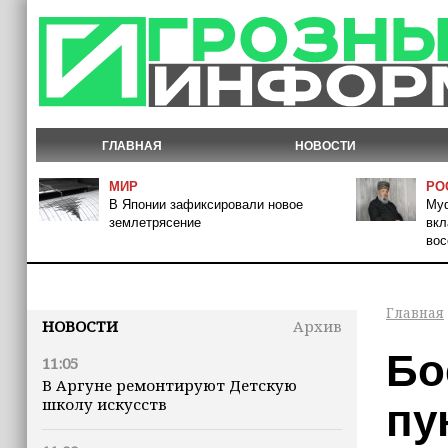
ГЛАВНАЯ
НОВОСТИ
МИР
РО
В Японии зафиксировали новое
Муф
землетрясение
вкл
вос
Главная
НОВОСТИ
Архив
Бо
11:05
В Аргуне ремонтируют Детскую
школу искусств
пу