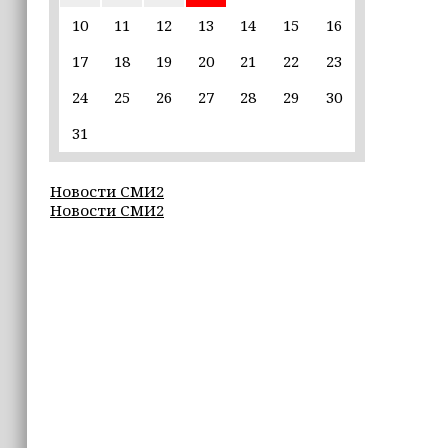
10
11
12
13
14
15
16
21:05
17
18
19
20
21
22
23
Глубина озера Галанчож составила 35
метров
24
25
26
27
28
29
30
19:00
31
В Грозном федеральные эксперты
обсудили современные подходы к
Новости СМИ2
сохранению земель
Новости СМИ2
17:41
ПСБ и МЧС России будут оказывать
поддержку жителям пострадавших
при чрезвычайных ситуациях
регионов
17:00
В «МегаФоне» заявили, что складные
смартфоны набирают популярность
и превращаются в массовый тренд