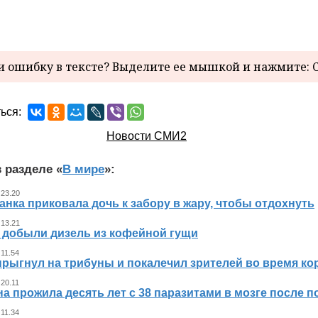
 ошибку в тексте? Выделите ее мышкой и нажмите: C
ься:
Новости СМИ2
 разделе «
В мире
»:
 23.20
нка приковала дочь к забору в жару, чтобы отдохнуть
 13.21
 добыли дизель из кофейной гущи
 11.54
прыгнул на трибуны и покалечил зрителей во время к
 20.11
 прожила десять лет с 38 паразитами в мозге после п
 11.34