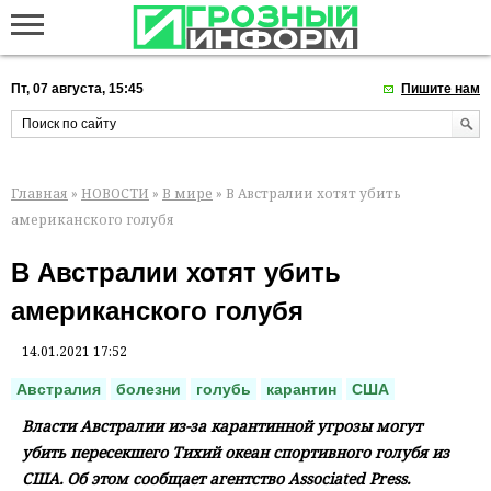
Пт, 07 августа, 15:45
Пишите нам
Главная
»
НОВОСТИ
»
В мире
» В Австралии хотят убить
американского голубя
В Австралии хотят убить
американского голубя
14.01.2021 17:52
Австралия
болезни
голубь
карантин
США
Власти Австралии из-за карантинной угрозы могут
убить пересекшего Тихий океан спортивного голубя из
США. Об этом сообщает агентство Associated Press.