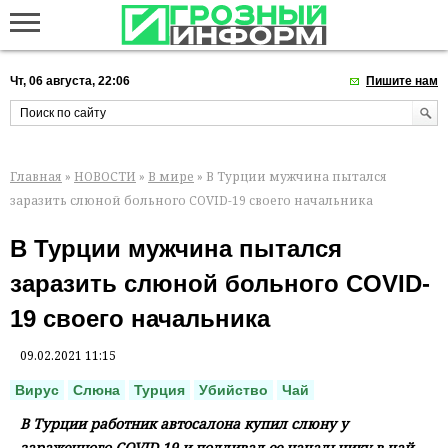
Чт, 06 августа, 22:06
Пишите нам
Главная
»
НОВОСТИ
»
В мире
» В Турции мужчина пытался
заразить слюной больного COVID-19 своего начальника
В Турции мужчина пытался
заразить слюной больного COVID-
19 своего начальника
09.02.2021 11:15
Вирус
Слюна
Турция
Убийство
Чай
В Турции работник автосалона купил слюну у
зараженного COVID-19 и подливал ее начальнику в чай,