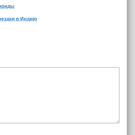
орриды
оездки в Индию