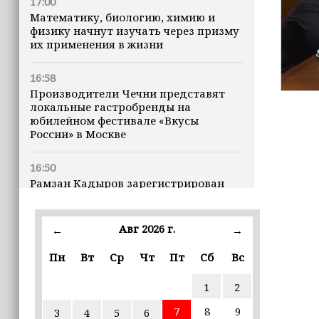
17:00
Математику, биологию, химию и
физику начнут изучать через призму
их применения в жизни
16:58
Производители Чечни представят
локальные гастробренды на
юбилейном фестивале «Вкусы
России» в Москве
16:50
Рамзан Кадыров зарегистрирован
кандидатом на должность Главы ЧР
Авг 2026 г.
16:47
←
→
Почему кошки заранее чувствуют
Пн
Вт
Ср
Чт
Пт
Сб
Вс
землетрясения, рассказала
ветеринар
1
2
16:12
7
8
9
3
4
5
6