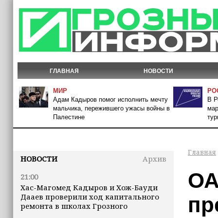
ГЛАВНАЯ
НОВОСТИ
МИР
РО
Адам Кадыров помог исполнить мечту
В Р
мальчика, пережившего ужасы войны в
мар
Палестине
тур
Главная
НОВОСТИ
Архив
ОА
21:00
Хас-Магомед Кадыров и Хож-Бауди
Дааев проверили ход капитального
пр
ремонта в школах Грозного