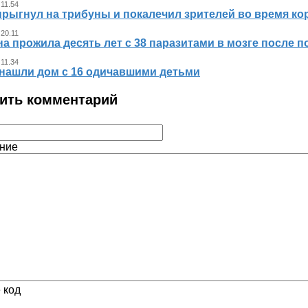
 11.54
прыгнул на трибуны и покалечил зрителей во время к
 20.11
 прожила десять лет с 38 паразитами в мозге после п
 11.34
нашли дом с 16 одичавшими детьми
ить комментарий
ние
 код