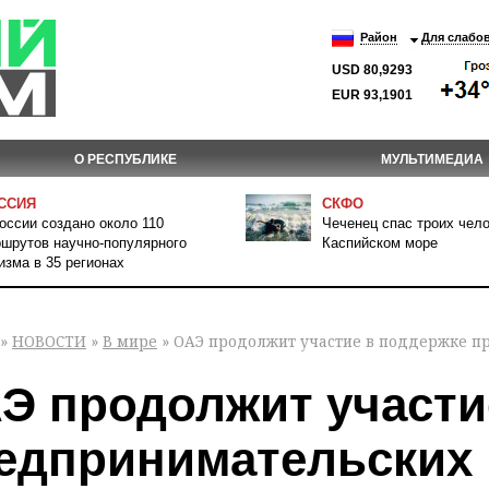
Район
Для слабо
USD 80,9293
EUR 93,1901
О РЕСПУБЛИКЕ
МУЛЬТИМЕДИА
ССИЯ
СКФО
оссии создано около 110
Чеченец спас троих чело
шрутов научно-популярного
Каспийском море
изма в 35 регионах
»
НОВОСТИ
»
В мире
» ОАЭ продолжит участие в поддержке п
Э продолжит участи
едпринимательских 