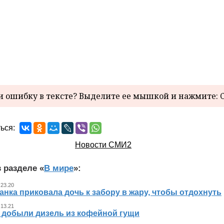
 ошибку в тексте? Выделите ее мышкой и нажмите: C
ься:
Новости СМИ2
 разделе «
В мире
»:
 23.20
нка приковала дочь к забору в жару, чтобы отдохнуть
 13.21
 добыли дизель из кофейной гущи