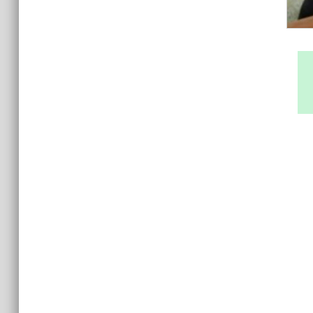
15:06
В Чечне закупили около 190 тысяч
новых учебников для школ
14:45
Страны Африки активно
отказываются от доллара США в
своих расчётах