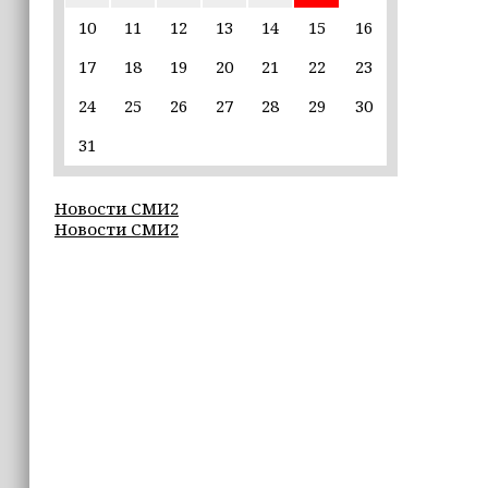
пострадавшим от паводков
10
11
12
13
14
15
16
17
18
19
20
21
22
23
15:35
Политик заявил, что цель «Госулуг»
24
25
26
27
28
29
30
— стать большой
соцмедиаплатформой
31
15:17
Новости СМИ2
Избирательные участки Шатоя
Новости СМИ2
готовы к приёму голосов
избирателей
15:02
Турция, Саудовская Аравия и
Пакистан подписали «Мекканское
соглашение» о коллективной обороне
14:58
Кадыров: сдача в плен становится
для многих военнослужащих ВСУ
единственной альтернативой гибели