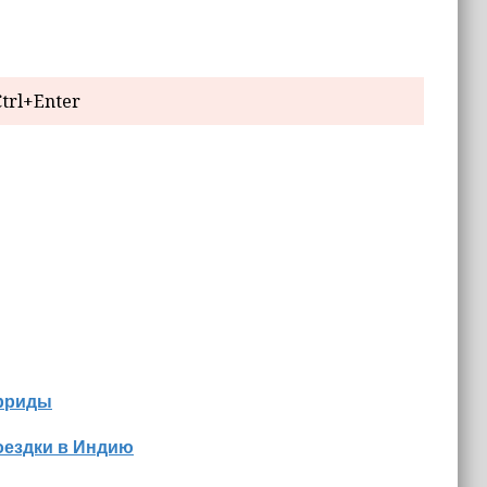
trl+Enter
орриды
оездки в Индию