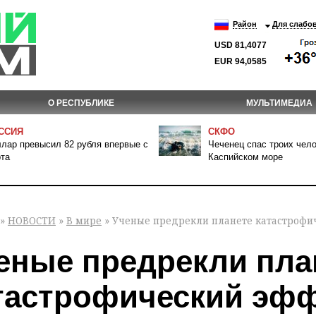
Район
Для слабо
USD 81,4077
EUR 94,0585
О РЕСПУБЛИКЕ
МУЛЬТИМЕДИА
ССИЯ
СКФО
лар превысил 82 рубля впервые с
Чеченец спас троих чело
та
Каспийском море
»
НОВОСТИ
»
В мире
» Ученые предрекли планете катастрофи
еные предрекли пла
тастрофический эф