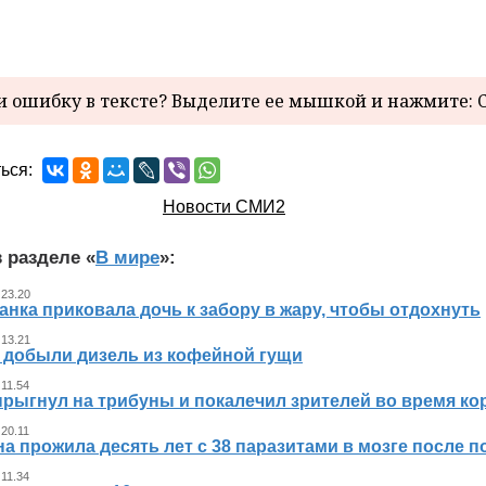
 ошибку в тексте? Выделите ее мышкой и нажмите: C
ься:
Новости СМИ2
 разделе «
В мире
»:
 23.20
нка приковала дочь к забору в жару, чтобы отдохнуть
 13.21
 добыли дизель из кофейной гущи
 11.54
прыгнул на трибуны и покалечил зрителей во время к
 20.11
 прожила десять лет с 38 паразитами в мозге после п
 11.34