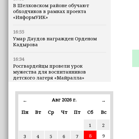
В Шелковском районе обучают
обходчиков в рамках проекта
«ИнформУИК»
16:55
Умар Даудов награжден Орденом
Кадырова
16:34
Росгвардейцы провели урок
мужества для воспитанников
детского лагеря «Майралла»
16:30
Дмитрий Чернышенко: Внутренний
Авг 2026 г.
←
→
туризм в России вырос на 4,3%,
въездной — на 20,1%
Пн
Вт
Ср
Чт
Пт
Сб
Вс
1
2
16:28
Из бюджета Чечни дополнительно
8
9
3
4
5
6
7
выделено 505 млн рублей