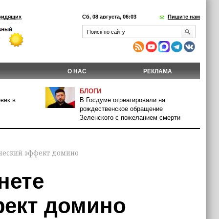
видящих
Сб, 08 августа, 06:03
Пишите нам
О НАС
РЕКЛАМА
БЛОГИ
век в
В Госдуме отреагировали на
рождественское обращение
Зеленского с пожеланием смерти
ческий эффект домино
нете
фект домино