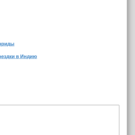
орриды
оездки в Индию