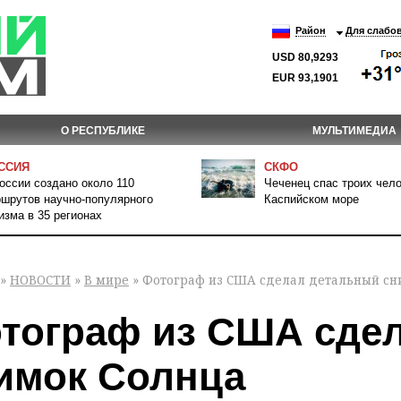
Район
Для слабо
USD 80,9293
EUR 93,1901
О РЕСПУБЛИКЕ
МУЛЬТИМЕДИА
ССИЯ
СКФО
оссии создано около 110
Чеченец спас троих чело
шрутов научно-популярного
Каспийском море
изма в 35 регионах
»
НОВОСТИ
»
В мире
» Фотограф из США сделал детальный сн
тограф из США сде
имок Солнца