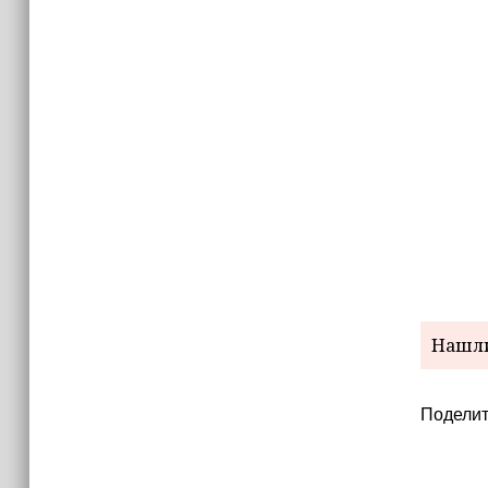
15:06
В Чечне закупили около 190 тысяч
новых учебников для школ
14:45
Страны Африки активно
отказываются от доллара США в
своих расчётах
Нашли
Поделит