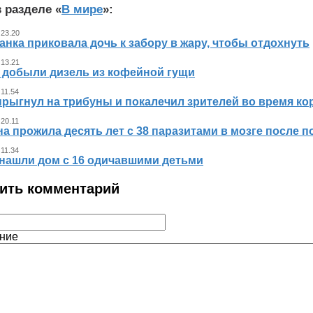
 разделе «
В мире
»:
 23.20
нка приковала дочь к забору в жару, чтобы отдохнуть
 13.21
 добыли дизель из кофейной гущи
 11.54
прыгнул на трибуны и покалечил зрителей во время к
 20.11
 прожила десять лет с 38 паразитами в мозге после п
 11.34
нашли дом с 16 одичавшими детьми
ить комментарий
ние