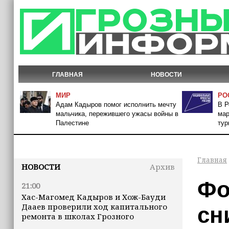
ГЛАВНАЯ
НОВОСТИ
МИР
РО
Адам Кадыров помог исполнить мечту
В Р
мальчика, пережившего ужасы войны в
мар
Палестине
тур
Главная
НОВОСТИ
Архив
Фо
21:00
Хас-Магомед Кадыров и Хож-Бауди
Дааев проверили ход капитального
сн
ремонта в школах Грозного