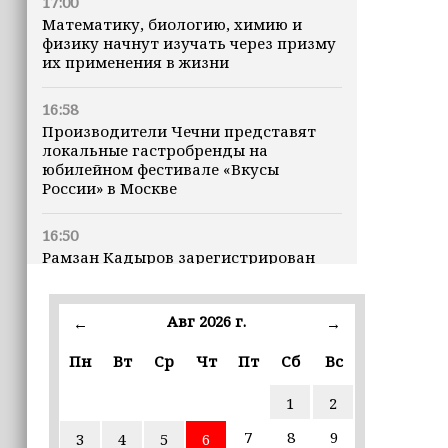
17:00
Математику, биологию, химию и
физику начнут изучать через призму
их применения в жизни
16:58
Производители Чечни представят
локальные гастробренды на
юбилейном фестивале «Вкусы
России» в Москве
16:50
Рамзан Кадыров зарегистрирован
кандидатом на должность Главы ЧР
Авг 2026 г.
16:47
←
→
Почему кошки заранее чувствуют
Пн
Вт
Ср
Чт
Пт
Сб
Вс
землетрясения, рассказала
ветеринар
1
2
16:12
7
8
9
3
4
5
6