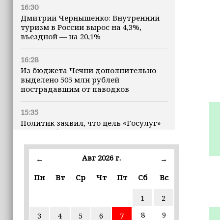
16:30
Дмитрий Чернышенко: Внутренний
туризм в России вырос на 4,3%,
въездной — на 20,1%
16:28
Из бюджета Чечни дополнительно
выделено 505 млн рублей
пострадавшим от паводков
15:35
Политик заявил, что цель «Госулуг»
— стать большой
соцмедиаплатформой
Авг 2026 г.
←
→
15:17
Избирательные участки Шатоя
Пн
Вт
Ср
Чт
Пт
Сб
Вс
готовы к приёму голосов
избирателей
1
2
8
9
3
4
5
6
7
15:02