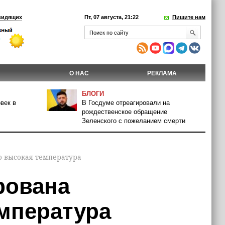
видящих
Пт, 07 августа, 21:22
Пишите нам
О НАС
РЕКЛАМА
БЛОГИ
век в
В Госдуме отреагировали на
рождественское обращение
Зеленского с пожеланием смерти
о высокая температура
рована
мпература