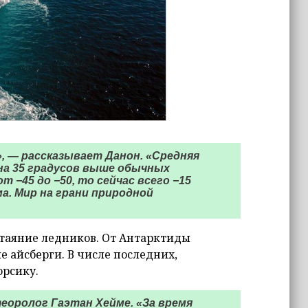
», — рассказывает Данон. «Средняя
на 35 градусов выше обычных
т −45 до −50, то сейчас всего −15
а. Мир на грани природной
 таяние ледников. От Антарктиды
 айсберги. В числе последних,
орсику.
теоролог Гаэтан Хейме. «За время