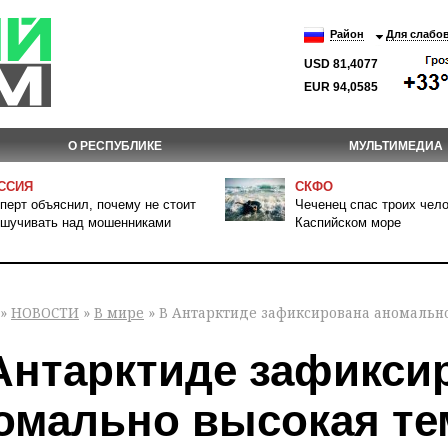
Район
Для слабо
USD 81,4077
EUR 94,0585
О РЕСПУБЛИКЕ
МУЛЬТИМЕДИА
ССИЯ
СКФО
перт объяснил, почему не стоит
Чеченец спас троих чело
шучивать над мошенниками
Каспийском море
»
НОВОСТИ
»
В мире
» В Антарктиде зафиксирована аномальн
Антарктиде зафикси
омально высокая те