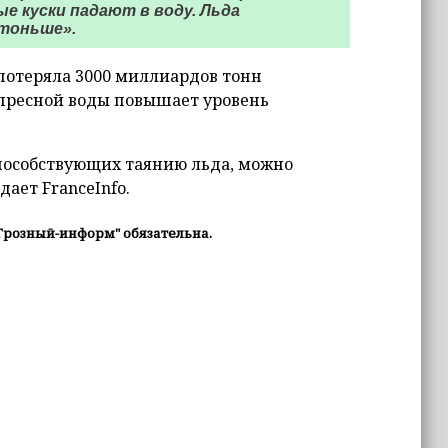
ые куски падают в воду. Льда
 тоньше».
потеряла 3000 миллиардов тонн
м пресной воды повышает уровень
способствующих таянию льда, можно
дает FranceInfo.
Грозный-информ" обязательна.