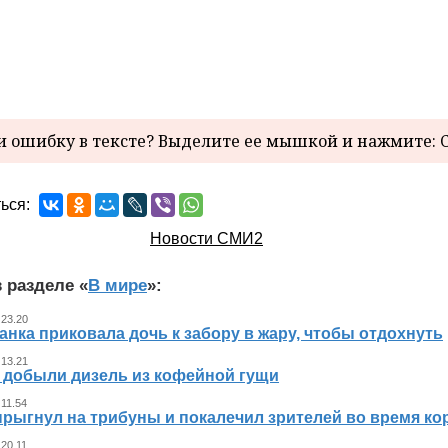
 ошибку в тексте? Выделите ее мышкой и нажмите: C
ься:
Новости СМИ2
 разделе «
В мире
»:
 23.20
нка приковала дочь к забору в жару, чтобы отдохнуть
 13.21
 добыли дизель из кофейной гущи
 11.54
прыгнул на трибуны и покалечил зрителей во время к
 20.11