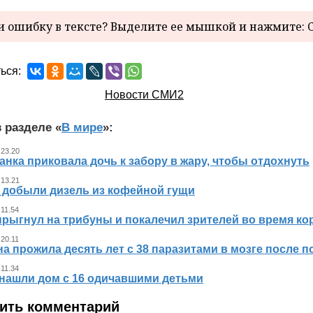
 ошибку в тексте? Выделите ее мышкой и нажмите: C
ься:
Новости СМИ2
 разделе «
В мире
»:
 23.20
нка приковала дочь к забору в жару, чтобы отдохнуть
 13.21
 добыли дизель из кофейной гущи
 11.54
прыгнул на трибуны и покалечил зрителей во время к
 20.11
 прожила десять лет с 38 паразитами в мозге после п
 11.34
нашли дом с 16 одичавшими детьми
ить комментарий