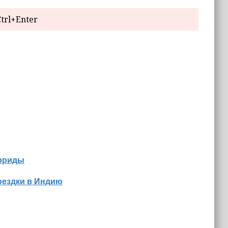
trl+Enter
орриды
оездки в Индию