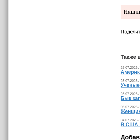
Страны Африки активно
отказываются от доллара США в
Нашли
своих расчётах
14:40
Поделит
Чечня готовит к экспорту 12 тысяч
тонн продовольственного зерна
Также в
25.07.2026 /
Америка
25.07.2026 /
Ученые
25.07.2026 /
Бык за
05.07.2026 /
Женщина
04.07.2026 /
В США 
Добав