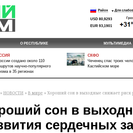
Район
Для слабо
USD 80,9293
EUR 93,1901
О РЕСПУБЛИКЕ
МУЛЬТИМЕДИА
ССИЯ
СКФО
оссии создано около 110
Чеченец спас троих чело
шрутов научно-популярного
Каспийском море
изма в 35 регионах
»
НОВОСТИ
»
В мире
» Хороший сон в выходные снижает риск 
роший сон в выходн
звития сердечных з