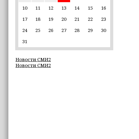
Неделя популяризации грудного
вскармливания: что важно знать
10
11
12
13
14
15
16
молодым мамам
17
18
19
20
21
22
23
15:39
24
25
26
27
28
29
30
«Единая Россия» провела в Чеченской
Республике серию спортивных
31
мероприятий в преддверии Дня
физкультурника
Новости СМИ2
Новости СМИ2
15:10
Для иностранных абитуриентов,
желающих учиться в России, будет
введён единый экзамен по русскому
языку
15:06
В Чечне закупили около 190 тысяч
новых учебников для школ
14:45