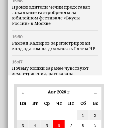
16:58
Производители Чечни представят
локальные гастробренды на
юбилейном фестивале «Вкусы
России» в Москве
16:50
Рамзан Кадыров зарегистрирован
кандидатом на должность Главы ЧР
16:47
Почему кошки заранее чувствуют
землетрясения, рассказала
ветеринар
Авг 2026 г.
16:12
←
→
Владимир Машков высоко оценил
Пн
Вт
Ср
Чт
Пт
Сб
Вс
проходящий в Грозном фестиваль
«Федерация» (+видео)
1
2
16:02
7
8
9
3
4
5
6