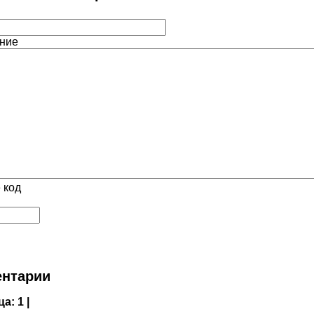
ние
 код
нтарии
ца:
1 |