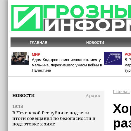
ГЛАВНАЯ
НОВОСТИ
МИР
РО
Адам Кадыров помог исполнить мечту
В Р
мальчика, пережившего ужасы войны в
мар
Палестине
тур
Главная
НОВОСТИ
Архив
Хо
19:18
В Чеченской Республике подвели
итоги совещания по безопасности и
ра
подготовке к зиме