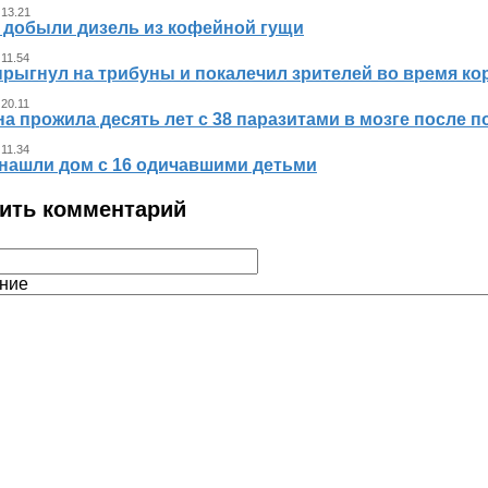
 13.21
 добыли дизель из кофейной гущи
 11.54
прыгнул на трибуны и покалечил зрителей во время к
 20.11
 прожила десять лет с 38 паразитами в мозге после п
 11.34
нашли дом с 16 одичавшими детьми
ить комментарий
ние