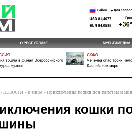
Район
Для слабо
USD 81,4077
EUR 94,0585
О РЕСПУБЛИКЕ
МУЛЬТИМЕДИА
ССИЯ
СКФО
ня вошла в финал Всероссийского
Чеченец спас троих чело
курса музеев
Каспийском море
»
НОВОСТИ
»
В мире
» Приключения кошки под капотом маш
иключения кошки по
шины