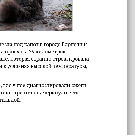
езла под капот в городе Барнсли и
на проехала 25 километров.
аке, которая странно отреагировала
 в условиях высокой температуры,
е, где у нее диагностировали ожоги
удники приюта подчеркнули, что
тильдой.