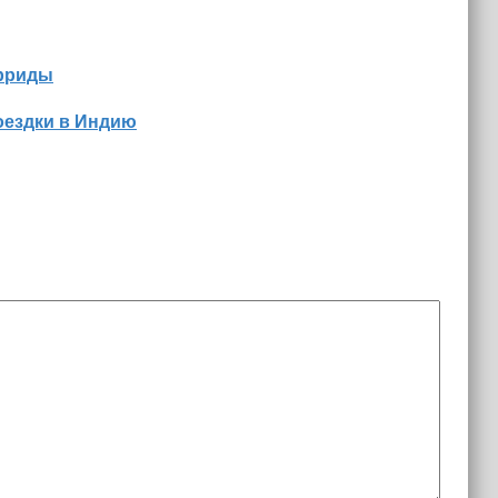
орриды
оездки в Индию