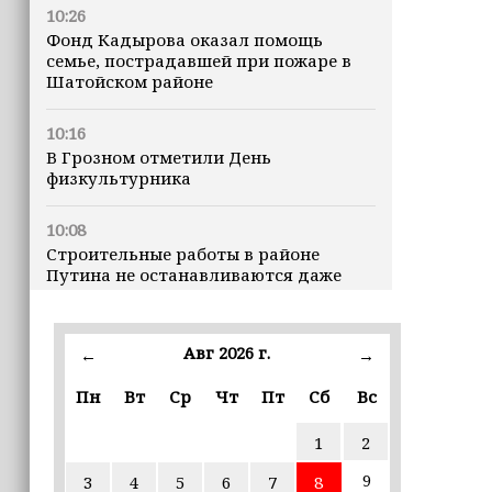
10:26
Фонд Кадырова оказал помощь
семье, пострадавшей при пожаре в
Шатойском районе
10:16
В Грозном отметили День
физкультурника
10:08
Строительные работы в районе
Путина не останавливаются даже
ночью
23:15
Авг 2026 г.
←
→
Доллар превысил 82 рубля впервые с
марта
Пн
Вт
Ср
Чт
Пт
Сб
Вс
1
2
23:06
В пяти школах столицы обновляют
9
3
4
5
6
7
8
инфраструктуру по госпрограмме