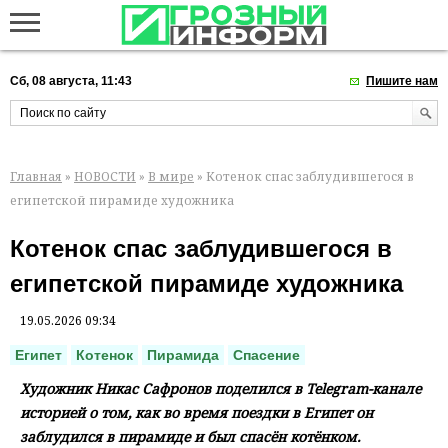
Сб, 08 августа, 11:43
Пишите нам
Главная
»
НОВОСТИ
»
В мире
» Котенок спас заблудившегося в
египетской пирамиде художника
Котенок спас заблудившегося в
египетской пирамиде художника
19.05.2026 09:34
Египет
Котенок
Пирамида
Спасение
Художник Никас Сафронов поделился в Telegram-канале
историей о том, как во время поездки в Египет он
заблудился в пирамиде и был спасён котёнком.