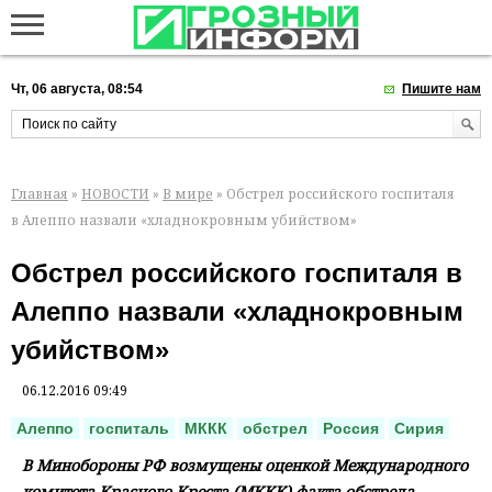
Чт, 06 августа, 08:54
Пишите нам
Главная
»
НОВОСТИ
»
В мире
» Обстрел российского госпиталя
в Алеппо назвали «хладнокровным убийством»
Обстрел российского госпиталя в
Алеппо назвали «хладнокровным
убийством»
06.12.2016 09:49
Алеппо
госпиталь
МККК
обстрел
Россия
Сирия
В Минобороны РФ возмущены оценкой Международного
комитета Красного Креста (МККК) факта обстрела