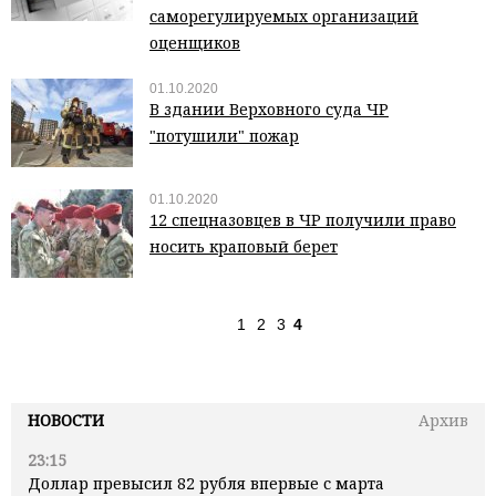
саморегулируемых организаций
оценщиков
01.10.2020
В здании Верховного суда ЧР
"потушили" пожар
01.10.2020
12 спецназовцев в ЧР получили право
носить краповый берет
1
2
3
4
НОВОСТИ
Архив
23:15
Доллар превысил 82 рубля впервые с марта