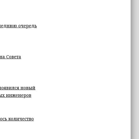
следнюю очередь
на Совета
появился новый
вых инженеров
ось количество