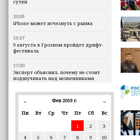
сутки
20:09
iPhone может исчезнуть с рынка
19:37
9 августа в Грозном пройдет дрифт-
фестиваль
17:30
Эксперт объяснил, почему не стоит
подшучивать над мошенниками
16:55
В Шелковском районе обучают
Фев 2019 г.
←
→
обходчиков в рамках проекта
«ИнформУИК»
Пн
Вт
Ср
Чт
Пт
Сб
Вс
1
2
3
16:55
Умар Даудов награжден Орденом
4
5
6
7
8
9
10
Кадырова