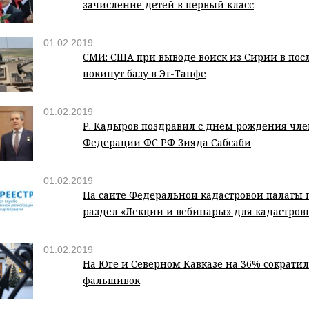
зачисление детей в первый класс
01.02.2019
СМИ: США при выводе войск из Сирии в по
покинут базу в Эт-Танфе
01.02.2019
Р. Кадыров поздравил с днем рождения чле
Федерации ФС РФ Зияда Сабсаби
01.02.2019
На сайте Федеральной кадастровой палаты 
раздел «Лекции и вебинары» для кадастро
01.02.2019
На Юге и Северном Кавказе на 36% сократил
фальшивок