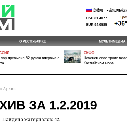
Район
Для слабо
USD 81,4077
EUR 94,0585
О РЕСПУБЛИКЕ
МУЛЬТИМЕДИА
ССИЯ
СКФО
лар превысил 82 рубля впервые с
Чеченец спас троих чело
та
Каспийском море
» Архив
ХИВ ЗА 1.2.2019
Найдено материалов: 42.