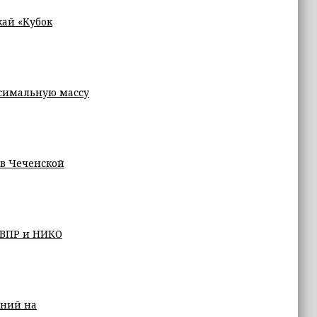
кай «Кубок
симальную массу
 в Чеченской
 ВПР и НИКО
ений на