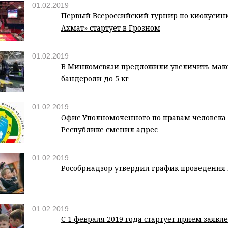
01.02.2019
Первый Всероссийский турнир по киокусин
Ахмат» стартует в Грозном
01.02.2019
В Минкомсвязи предложили увеличить мак
бандероли до 5 кг
01.02.2019
Офис Уполномоченного по правам человека
Республике сменил адрес
01.02.2019
Рособрнадзор утвердил график проведения
01.02.2019
С 1 февраля 2019 года стартует прием заявл