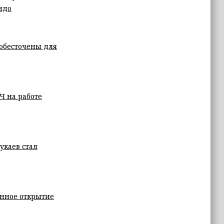
ндо
обесточены для
Ч на работе
укаев стал
енное открытие