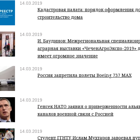
14.03.2019
Кадастровая палата: порядок оформления д
строительство дома
14.03.2019
И. Баудинов: Межрегиональная специализи
аграрная выставки «ЧеченАгроЭкспо-2019» 
имеет огромное значение
14.03.2019
Россия запретила полеты Boeing 737 MAX
14.03.2019
Генсек НАТО заявил о приверженности аль
каналов военной связи с Россией
14.03.2019
Студент ГГНТУ Ислам Мухтаров завоевал пут