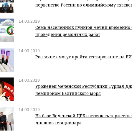
первенство России по олимпийскому тхэкво
14.03.2019
Семь населенных пунктов Чечни временно 
проведения ремонтных работ
14.03.2019
Россияне смогут пройти тестирование на ВИ
14.03.2019
Уроженец Чеченской Республики Турпал Дж
чемпионом Балтийского моря
14.03.2019
На базе Веденской ЦРБ состоялось торжеств
дневного стационара