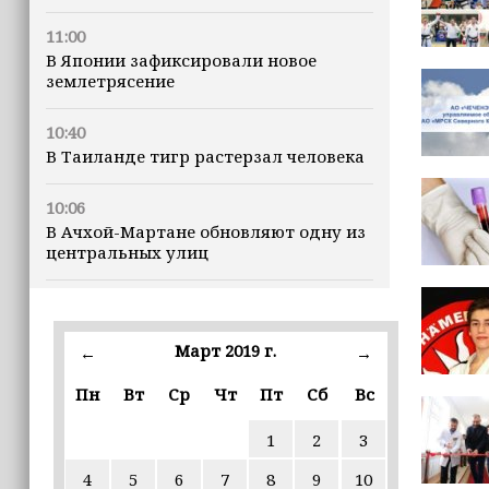
11:00
В Японии зафиксировали новое
землетрясение
10:40
В Таиланде тигр растерзал человека
10:06
В Ачхой-Мартане обновляют одну из
центральных улиц
09:52
Минтруд ЧР усилит контроль за
качеством социальных услуг
Март 2019 г.
←
→
Пн
Вт
Ср
Чт
Пт
Сб
Вс
09:41
Муфтий Ставропольского края
1
2
3
отметил вклад Ахмата-Хаджи
Кадырова в восстановление Чечни
4
5
6
7
8
9
10
(+видео)