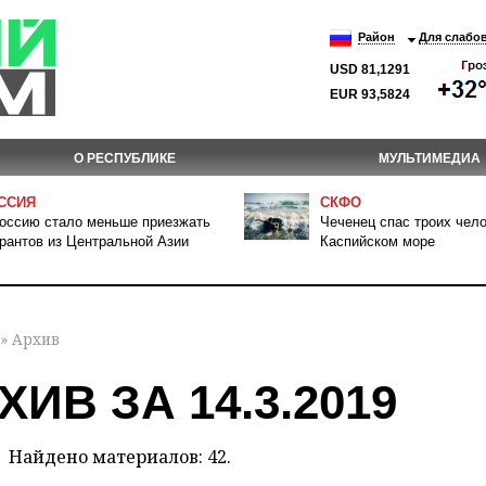
Район
Для слабо
USD 81,1291
EUR 93,5824
О РЕСПУБЛИКЕ
МУЛЬТИМЕДИА
ССИЯ
СКФО
оссию стало меньше приезжать
Чеченец спас троих чело
рантов из Центральной Азии
Каспийском море
» Архив
ХИВ ЗА 14.3.2019
Найдено материалов: 42.