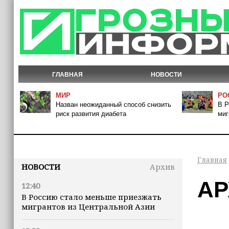
ГЛАВНАЯ
НОВОСТИ
МИР
РО
Назван неожиданный способ снизить
В Р
риск развития диабета
миг
Главная
НОВОСТИ
Архив
АР
12:40
В Россию стало меньше приезжать
мигрантов из Центральной Азии