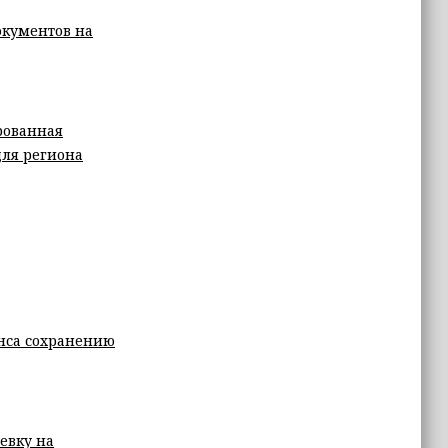
окументов на
рованная
для региона
янса сохранению
евку на