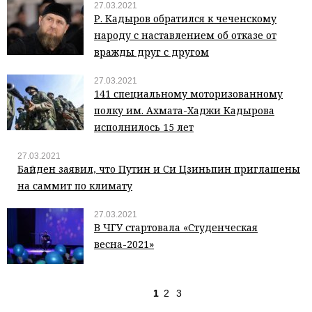
27.03.2021
Р. Кадыров обратился к чеченскому
народу с наставлением об отказе от
вражды друг с другом
27.03.2021
141 специальному моторизованному
полку им. Ахмата-Хаджи Кадырова
исполнилось 15 лет
27.03.2021
Байден заявил, что Путин и Си Цзиньпин приглашены
на саммит по климату
27.03.2021
В ЧГУ стартовала «Студенческая
весна-2021»
1
2
3