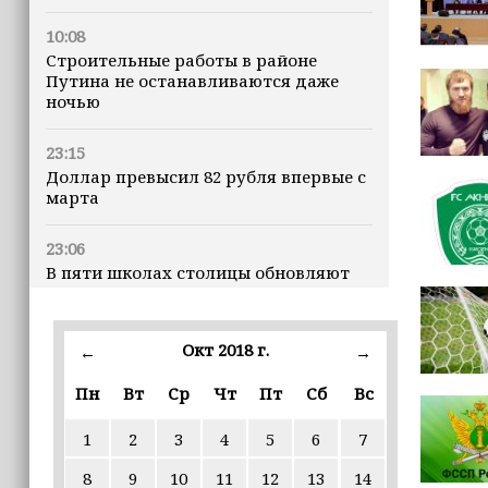
10:08
Строительные работы в районе
Путина не останавливаются даже
ночью
23:15
Доллар превысил 82 рубля впервые с
марта
23:06
В пяти школах столицы обновляют
инфраструктуру по госпрограмме
22:30
Окт 2018 г.
←
→
Силы ПВО сбили 75 БПЛА над
регионами России за последние
Пн
Вт
Ср
Чт
Пт
Сб
Вс
сутки
1
2
3
4
5
6
7
20:09
8
9
10
11
12
13
14
iPhone может исчезнуть с рынка