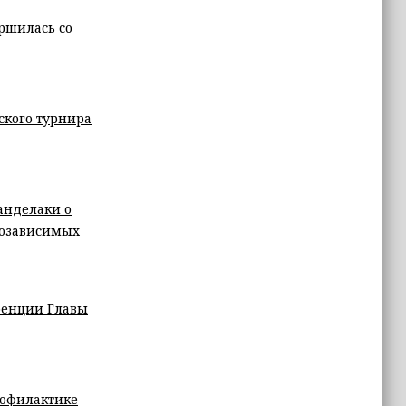
ршилась со
ского турнира
анделаки о
козависимых
ренции Главы
рофилактике