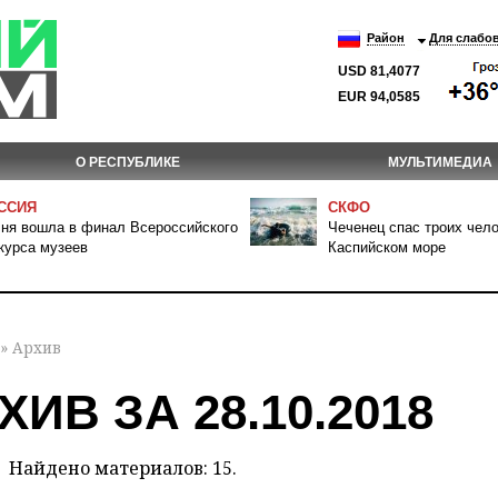
Район
Для слабо
USD 81,4077
EUR 94,0585
О РЕСПУБЛИКЕ
МУЛЬТИМЕДИА
ССИЯ
СКФО
ня вошла в финал Всероссийского
Чеченец спас троих чело
курса музеев
Каспийском море
» Архив
ХИВ ЗА 28.10.2018
Найдено материалов: 15.