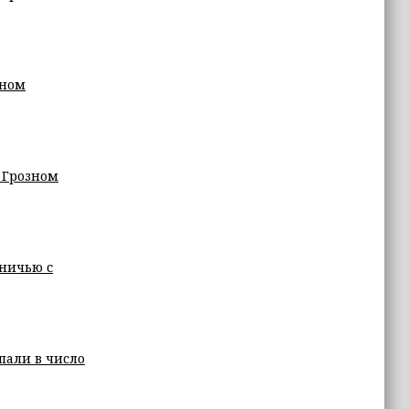
еном
 Грозном
ничью с
пали в число