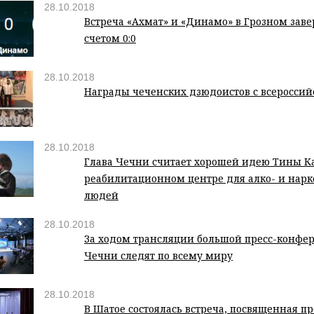
28.10.2018
Встреча «Ахмат» и «Динамо» в Грозном заве
счетом 0:0
28.10.2018
Награды чеченских дзюдоистов с всероссий
28.10.2018
Глава Чечни считает хорошей идею Тины К
реабилитационном центре для алко- и нар
людей
28.10.2018
За ходом трансляции большой пресс-конфе
Чечни следят по всему миру
28.10.2018
В Шатое состоялась встреча, посвященная п