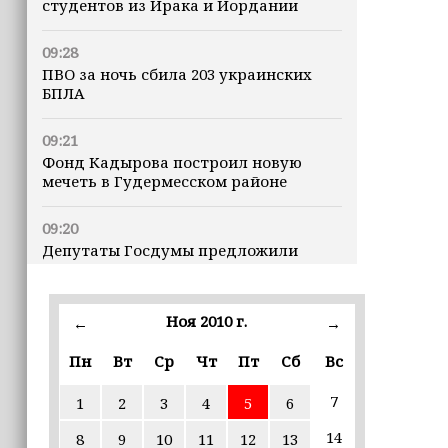
студентов из Ирака и Иордании
09:28
ПВО за ночь сбила 203 украинских
БПЛА
09:21
Фонд Кадырова построил новую
мечеть в Гудермесском районе
09:20
Депутаты Госдумы предложили
предоставлять витамины детям из
многодетных семей бесплатно
Ноя 2010 г.
←
→
21:00
Хас-Магомед Кадыров и Хож-Бауди
Пн
Вт
Ср
Чт
Пт
Сб
Вс
Дааев проверили ход капитального
ремонта в школах Грозного
7
1
2
3
4
5
6
14
8
9
10
11
12
13
19:18