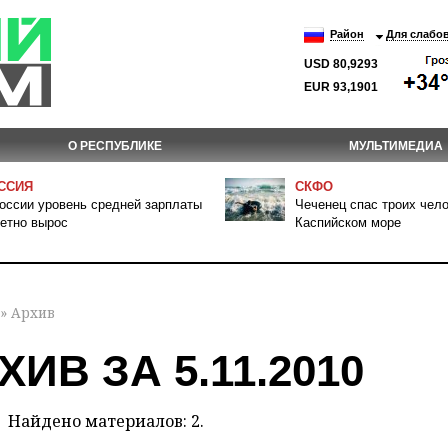
Район
Для слабо
USD 80,9293
EUR 93,1901
О РЕСПУБЛИКЕ
МУЛЬТИМЕДИА
ССИЯ
СКФО
оссии уровень средней зарплаты
Чеченец спас троих чело
етно вырос
Каспийском море
» Архив
ХИВ ЗА 5.11.2010
Найдено материалов: 2.