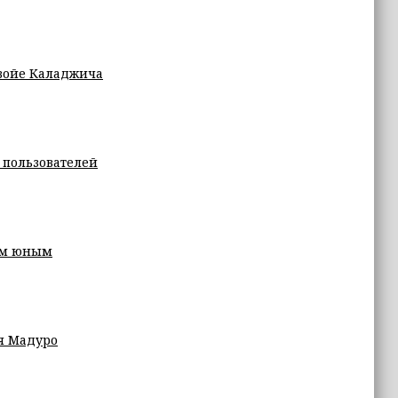
войе Каладжича
 пользователей
им юным
я Мадуро