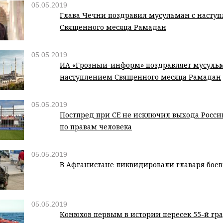
05.05.2019
Глава Чечни поздравил мусульман с насту
Священного месяца Рамадан
05.05.2019
ИА «Грозный-информ» поздравляет мусульм
наступлением Священного месяца Рамадан
05.05.2019
Постпред при СЕ не исключил выхода Росси
по правам человека
05.05.2019
В Афганистане ликвидировали главаря бо
05.05.2019
Конюхов первым в истории пересек 55-й гр