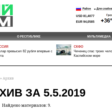
Район
Для слабо
USD 81,4077
EUR 94,0585
О РЕСПУБЛИКЕ
МУЛЬТИМЕДИА
ССИЯ
СКФО
лар превысил 82 рубля впервые с
Чеченец спас троих чело
та
Каспийском море
» Архив
ХИВ ЗА 5.5.2019
Найдено материалов: 9.