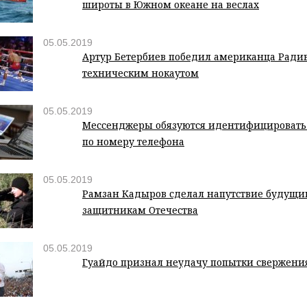
широты в Южном океане на веслах
05.05.2019
Артур Бетербиев победил американца Ради
техническим нокаутом
05.05.2019
Мессенджеры обязуются идентифицировать
по номеру телефона
05.05.2019
Рамзан Кадыров сделал напутствие будущ
защитникам Отечества
05.05.2019
Гуайдо признал неудачу попытки свержени