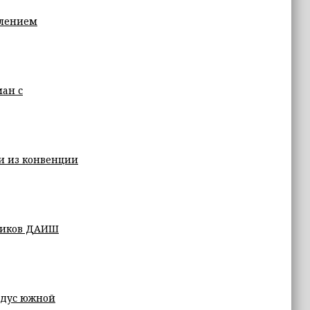
плением
ан с
и из конвенции
евиков ДАИШ
адус южной