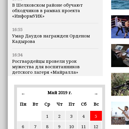
В Шелковском районе обучают
обходчиков в рамках проекта
«ИнформУИК»
16:55
Умар Даудов награжден Орденом
Кадырова
16:34
Росгвардейцы провели урок
мужества для воспитанников
детского лагеря «Майралла»
16:30
Дмитрий Чернышенко: Внутренний
Май 2019 г.
←
→
туризм в России вырос на 4,3%,
въездной — на 20,1%
Пн
Вт
Ср
Чт
Пт
Сб
Вс
1
2
3
4
5
16:28
Из бюджета Чечни дополнительно
6
7
8
9
10
11
12
выделено 505 млн рублей