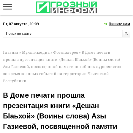
Пт, 07 августа, 20:09
Пишите нам
Главная
»
Мультимедиа
»
Фотогалерея
» В Доме печати
прошла презентация книги «Дешан БIаьхой» (Воины слова)
Азы Газиевой, посвященной памяти погибших журналистов
во время военных событий на территории Чеченской
Республики
В Доме печати прошла
презентация книги «Дешан
БIаьхой» (Воины слова) Азы
Газиевой, посвященной памяти