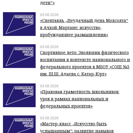
дети“»
03.08.2026
«Спектакль „Неудачный день Мохсолта“
в Ачхой-Мартане: искусство,
пробуждающее размышления»
03.08.2026
Спортивное лето: Эволюция физического
воспитания в контексте национального и
федерального проектов в МБОУ «СОШ №3
им. Ш.Ш. Адаева с. Катар-Юрт»
03.08.2026
«Правовая грамотность школьников:
урок в рамках национальных и
федеральных проектов»
03.08.2026
«Мастер-класс „Искусство быть
услышанным“: развитие навыков