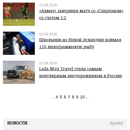
02.08.2026
«Ахмат» завершил матч со «Спартаком»
со счетом 1:2
02.08.2026
Школьник из Новой Зеландии поймал
110-килограммовую рыбу
02.08.2026
Lada Niva Travel стала самым
популярным внедорожником в России
...
4
5
6
7
8
9
10
...
НОВОСТИ
Архив