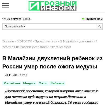
Чт, 06 августа, 15:14
Пишите нам
Главная
»
НОВОСТИ
»
Происшествия
» В Малайзии двухлетний
ребенок из России умер после ожога медузы
В Малайзии двухлетний ребенок из
России умер после ожога медузы
20.11.2025 12:30
Малайзия
Медуза
Ожог
Ребенок
Двухлетний россиянин, который получил ожог опасной
для человека кубомедузы на острове Лангкави в
Малайзии, умер в местной больнице. Об этом сообщило