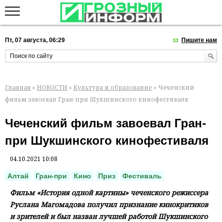
Пт, 07 августа, 06:29
Пишите нам
Главная
»
НОВОСТИ
»
Культура и образование
» Чеченский
фильм завоевал Гран-при Шукшинского кинофестиваля
Чеченский фильм завоевал Гран-
при Шукшинского кинофестиваля
04.10.2021 10:08
Алтай
Гран-при
Кино
Приз
Фестиваль
Фильм «История одной картины» чеченского режиссера
Руслана Магомадова получил признание кинокритиков
и зрителей и был назван лучшей работой Шукшинского