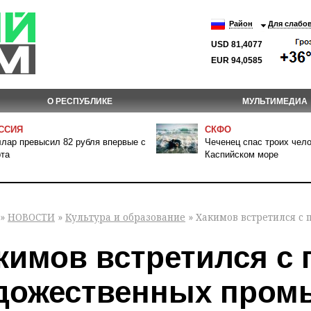
Район
Для слабо
USD 81,4077
EUR 94,0585
О РЕСПУБЛИКЕ
МУЛЬТИМЕДИА
ССИЯ
СКФО
лар превысил 82 рубля впервые с
Чеченец спас троих чело
та
Каспийском море
»
НОВОСТИ
»
Культура и образование
» Хакимов встретился с
кимов встретился с
дожественных пром