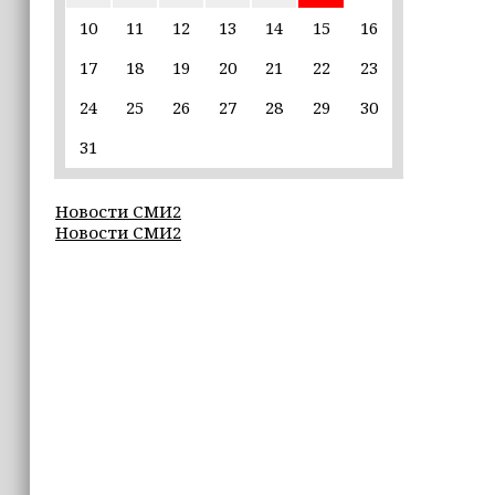
пострадавшим от паводков
10
11
12
13
14
15
16
17
18
19
20
21
22
23
15:35
Политик заявил, что цель «Госулуг»
24
25
26
27
28
29
30
— стать большой
соцмедиаплатформой
31
15:17
Новости СМИ2
Избирательные участки Шатоя
Новости СМИ2
готовы к приёму голосов
избирателей
15:02
Турция, Саудовская Аравия и
Пакистан подписали «Мекканское
соглашение» о коллективной обороне
14:58
Кадыров: сдача в плен становится
для многих военнослужащих ВСУ
единственной альтернативой гибели