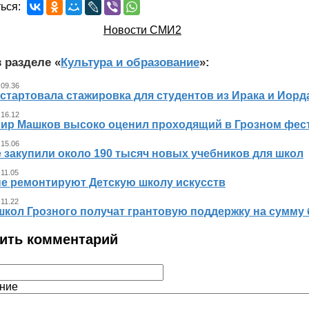
ься:
Новости СМИ2
 разделе «
Культура и образование
»:
 09.36
стартовала стажировка для студентов из Ирака и Иорд
 16.12
ир Машков высоко оценил проходящий в Грозном фест
 15.06
 закупили около 190 тысяч новых учебников для школ
 11.05
не ремонтируют Детскую школу искусств
 11.22
школ Грозного получат грантовую поддержку на сумму 
ить комментарий
ние