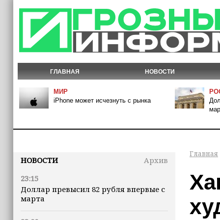
ГЛАВНАЯ
НОВОСТИ
МИР
РО
iPhone может исчезнуть с рынка
Дол
мар
Главная
НОВОСТИ
Архив
Ха
23:15
Доллар превысил 82 рубля впервые с
марта
ху