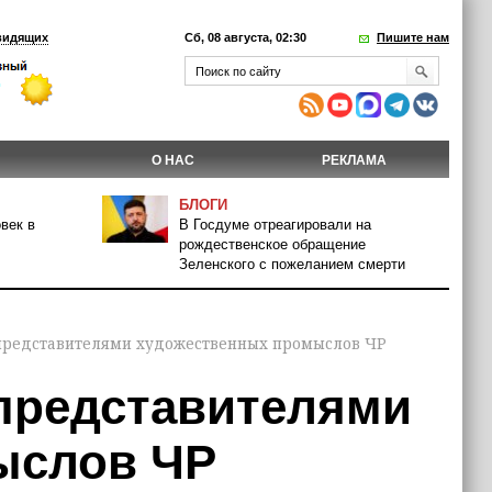
видящих
Сб, 08 августа, 02:30
Пишите нам
О НАС
РЕКЛАМА
БЛОГИ
век в
В Госдуме отреагировали на
рождественское обращение
Зеленского с пожеланием смерти
 представителями художественных промыслов ЧР
 представителями
ыслов ЧР