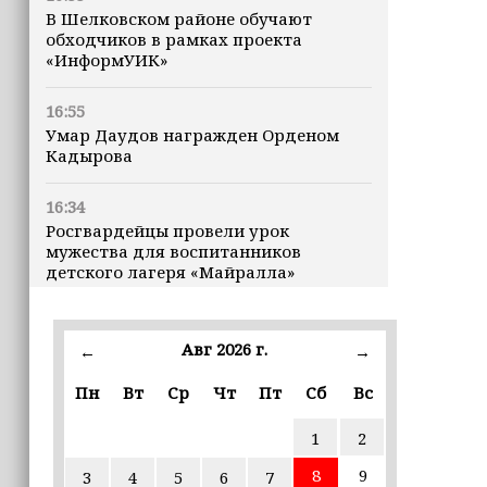
В Шелковском районе обучают
обходчиков в рамках проекта
«ИнформУИК»
16:55
Умар Даудов награжден Орденом
Кадырова
16:34
Росгвардейцы провели урок
мужества для воспитанников
детского лагеря «Майралла»
16:30
Дмитрий Чернышенко: Внутренний
Авг 2026 г.
←
→
туризм в России вырос на 4,3%,
въездной — на 20,1%
Пн
Вт
Ср
Чт
Пт
Сб
Вс
1
2
16:28
Из бюджета Чечни дополнительно
8
9
3
4
5
6
7
выделено 505 млн рублей